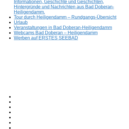
Informationen, Geschichte und Geschichten,
Hintergründe und Nachrichten aus Bad Doberan-
Heiligendamm.
Tour durch Heiligendamm – Rundgangs-Übersicht
Urlaub
Veranstaltungen in Bad Doberan-Heiligendamm
Webcams Bad Doberan – Heiligendamm
Werben auf ERSTES SEEBAD
Facebook
ERSTES
Sommerfrische
Instagram
SEEBAD
seit
Twitter
1793.
TikTok
youtube
Threads