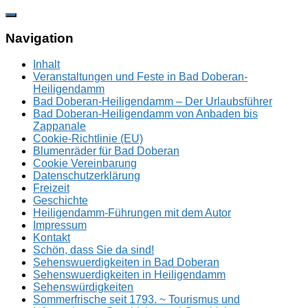
Zum
Inhalt
springen
Navigation
Inhalt
Veranstaltungen und Feste in Bad Doberan-
Heiligendamm
Bad Doberan-Heiligendamm – Der Urlaubsführer
Bad Doberan-Heiligendamm von Anbaden bis
Zappanale
Cookie-Richtlinie (EU)
Blumenräder für Bad Doberan
Cookie Vereinbarung
Datenschutzerklärung
Freizeit
Geschichte
Heiligendamm-Führungen mit dem Autor
Impressum
Kontakt
Schön, dass Sie da sind!
Sehenswuerdigkeiten in Bad Doberan
Sehenswuerdigkeiten in Heiligendamm
Sehenswürdigkeiten
Sommerfrische seit 1793. ~ Tourismus und