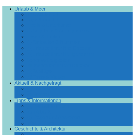
Facebook-
Urlaub & Meer
Gruppe
Ihr Urlaub hier!
Lage & Anfahrt
Hotels & Unterkünfte
Angebote & Arrangements
Essen & Trinken
Einkaufen & Bummeln
Urlaubsführer Bad Doberan
Urlaubsführer Heiligendamm
Sehenswürdigkeiten
Blumenräder für Bad Doberan
Ausflüge
Fotos & Videos
Aktuell & Nachgefragt
Nachrichten
Spezial
Tipps & Informationen
Touristinformation
Von A bis Z
Fragen und Antworten
Infos & Tipps
Geschichte & Architektur
Stadtchronik