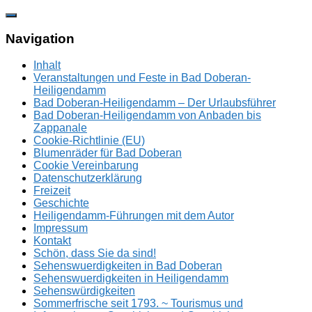
Zum
Inhalt
springen
Navigation
Inhalt
Veranstaltungen und Feste in Bad Doberan-
Heiligendamm
Bad Doberan-Heiligendamm – Der Urlaubsführer
Bad Doberan-Heiligendamm von Anbaden bis
Zappanale
Cookie-Richtlinie (EU)
Blumenräder für Bad Doberan
Cookie Vereinbarung
Datenschutzerklärung
Freizeit
Geschichte
Heiligendamm-Führungen mit dem Autor
Impressum
Kontakt
Schön, dass Sie da sind!
Sehenswuerdigkeiten in Bad Doberan
Sehenswuerdigkeiten in Heiligendamm
Sehenswürdigkeiten
Sommerfrische seit 1793. ~ Tourismus und