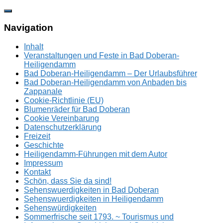
Zum
Inhalt
springen
Navigation
Inhalt
Veranstaltungen und Feste in Bad Doberan-
Heiligendamm
Bad Doberan-Heiligendamm – Der Urlaubsführer
Bad Doberan-Heiligendamm von Anbaden bis
Zappanale
Cookie-Richtlinie (EU)
Blumenräder für Bad Doberan
Cookie Vereinbarung
Datenschutzerklärung
Freizeit
Geschichte
Heiligendamm-Führungen mit dem Autor
Impressum
Kontakt
Schön, dass Sie da sind!
Sehenswuerdigkeiten in Bad Doberan
Sehenswuerdigkeiten in Heiligendamm
Sehenswürdigkeiten
Sommerfrische seit 1793. ~ Tourismus und