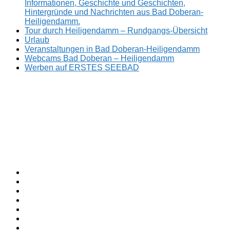
Informationen, Geschichte und Geschichten,
Hintergründe und Nachrichten aus Bad Doberan-
Heiligendamm.
Tour durch Heiligendamm – Rundgangs-Übersicht
Urlaub
Veranstaltungen in Bad Doberan-Heiligendamm
Webcams Bad Doberan – Heiligendamm
Werben auf ERSTES SEEBAD
Facebook
ERSTES
Sommerfrische
Instagram
SEEBAD
seit
Twitter
1793.
TikTok
youtube
Threads