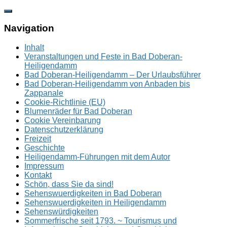
Zum
Inhalt
springen
Navigation
Inhalt
Veranstaltungen und Feste in Bad Doberan-
Heiligendamm
Bad Doberan-Heiligendamm – Der Urlaubsführer
Bad Doberan-Heiligendamm von Anbaden bis
Zappanale
Cookie-Richtlinie (EU)
Blumenräder für Bad Doberan
Cookie Vereinbarung
Datenschutzerklärung
Freizeit
Geschichte
Heiligendamm-Führungen mit dem Autor
Impressum
Kontakt
Schön, dass Sie da sind!
Sehenswuerdigkeiten in Bad Doberan
Sehenswuerdigkeiten in Heiligendamm
Sehenswürdigkeiten
Sommerfrische seit 1793. ~ Tourismus und