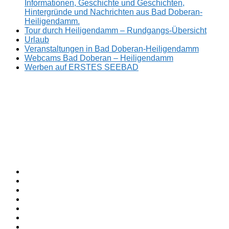
Informationen, Geschichte und Geschichten,
Hintergründe und Nachrichten aus Bad Doberan-
Heiligendamm.
Tour durch Heiligendamm – Rundgangs-Übersicht
Urlaub
Veranstaltungen in Bad Doberan-Heiligendamm
Webcams Bad Doberan – Heiligendamm
Werben auf ERSTES SEEBAD
Facebook
ERSTES
Sommerfrische
Instagram
SEEBAD
seit
Twitter
1793.
TikTok
youtube
Threads