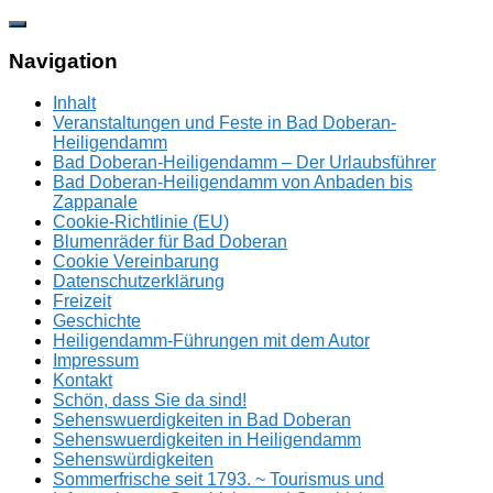
Zum
Inhalt
springen
Navigation
Inhalt
Veranstaltungen und Feste in Bad Doberan-
Heiligendamm
Bad Doberan-Heiligendamm – Der Urlaubsführer
Bad Doberan-Heiligendamm von Anbaden bis
Zappanale
Cookie-Richtlinie (EU)
Blumenräder für Bad Doberan
Cookie Vereinbarung
Datenschutzerklärung
Freizeit
Geschichte
Heiligendamm-Führungen mit dem Autor
Impressum
Kontakt
Schön, dass Sie da sind!
Sehenswuerdigkeiten in Bad Doberan
Sehenswuerdigkeiten in Heiligendamm
Sehenswürdigkeiten
Sommerfrische seit 1793. ~ Tourismus und