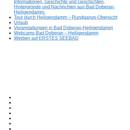
Informationen, Geschichte und Geschichten,
Hintergründe und Nachrichten aus Bad Doberan-
Heiligendamm.
Tour durch Heiligendamm – Rundgangs-Übersicht
Urlaub
Veranstaltungen in Bad Doberan-Heiligendamm
Webcams Bad Doberan – Heiligendamm
Werben auf ERSTES SEEBAD
Facebook
ERSTES
Sommerfrische
Instagram
SEEBAD
seit
Twitter
1793.
TikTok
youtube
Threads