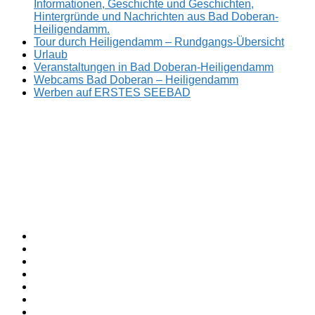
Informationen, Geschichte und Geschichten,
Hintergründe und Nachrichten aus Bad Doberan-
Heiligendamm.
Tour durch Heiligendamm – Rundgangs-Übersicht
Urlaub
Veranstaltungen in Bad Doberan-Heiligendamm
Webcams Bad Doberan – Heiligendamm
Werben auf ERSTES SEEBAD
Facebook
ERSTES
Sommerfrische
Instagram
SEEBAD
seit
Twitter
1793.
TikTok
youtube
Threads