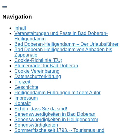
Zum
Inhalt
springen
Navigation
Inhalt
Veranstaltungen und Feste in Bad Doberan-
Heiligendamm
Bad Doberan-Heiligendamm – Der Urlaubsführer
Bad Doberan-Heiligendamm von Anbaden bis
Zappanale
Cookie-Richtlinie (EU)
Blumenräder für Bad Doberan
Cookie Vereinbarung
Datenschutzerklärung
Freizeit
Geschichte
Heiligendamm-Führungen mit dem Autor
Impressum
Kontakt
Schön, dass Sie da sind!
Sehenswuerdigkeiten in Bad Doberan
Sehenswuerdigkeiten in Heiligendamm
Sehenswürdigkeiten
Sommerfrische seit 1793. ~ Tourismus und