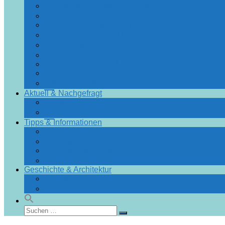
Angebote & Arrangements
Essen & Trinken
Einkaufen & Bummeln
Urlaubsführer Bad Doberan
Urlaubsführer Heiligendamm
Sehenswürdigkeiten
Blumenräder für Bad Doberan
Ausflüge
Fotos & Videos
Aktuell & Nachgefragt
Nachrichten
Spezial
Tipps & Informationen
Touristinformation
Von A bis Z
Fragen und Antworten
Infos & Tipps
Geschichte & Architektur
Stadtchronik
Gebäudedatenbank Heiligendamm
Suchen
Suchen
nach: