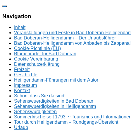
Zum
Inhalt
springen
Navigation
Inhalt
Veranstaltungen und Feste in Bad Doberan-Heiligend
Bad Doberan-Heiligendamm – Der Urlaubsführer
Bad Doberan-Heiligendamm von Anbaden bis Zappanal
Cookie-Richtlinie (EU)
Blumenräder für Bad Doberan
Cookie Vereinbarung
Datenschutzerklärung
Freizeit
Geschichte
Heiligendamm-Führungen mit dem Autor
Impressum
Kontakt
Schön, dass Sie da sind!
Sehenswuerdigkeiten in Bad Doberan
Sehenswuerdigkeiten in Heiligendamm
Sehenswürdigkeiten
Sommerfrische seit 1793. ~ Tourismus und Information
Tour durch Heiligendamm – Rundgangs-Übersicht
Urlaub