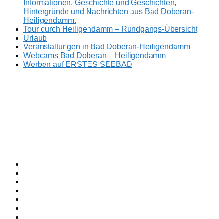
Informationen, Geschichte und Geschichten,
Hintergründe und Nachrichten aus Bad Doberan-
Heiligendamm.
Tour durch Heiligendamm – Rundgangs-Übersicht
Urlaub
Veranstaltungen in Bad Doberan-Heiligendamm
Webcams Bad Doberan – Heiligendamm
Werben auf ERSTES SEEBAD
Facebook
ERSTES
Sommerfrische
Instagram
SEEBAD
seit
Twitter
1793.
TikTok
youtube
Threads