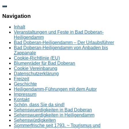
Zum
Inhalt
springen
Navigation
Inhalt
Veranstaltungen und Feste in Bad Doberan-
Heiligendamm
Bad Doberan-Heiligendamm – Der Urlaubsführer
Bad Doberan-Heiligendamm von Anbaden bis
Zappanale
Cookie-Richtlinie (EU)
Blumenräder für Bad Doberan
Cookie Vereinbarung
Datenschutzerklärung
Freizeit
Geschichte
Heiligendamm-Führungen mit dem Autor
Impressum
Kontakt
Schön, dass Sie da sind!
Sehenswuerdigkeiten in Bad Doberan
Sehenswuerdigkeiten in Heiligendamm
Sehenswürdigkeiten
Sommerfrische seit 1793. ~ Tourismus und