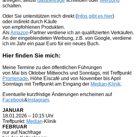
anregen, selbst
Gastbeiträge
schreiben oder
Werbung
schalten.
Oder Sie unterstützen mich direkt (
Infos gibt es hier
)
oder indirekt durch Käufe
von empfohlenen Produkten.
Als
Amazon
-Partner verdiene ich an qualifizierten Verkäufen.
An der eingeblendeten Werbung, z.B. von Google, verdiene
ich im Jahr ein paar Euro für ein neues Buch.
Hier finden Sie mich:
Meine Termine zu den öffentlichen Führungen
von Mai bis Oktober Mittwochs und Sonntags, mit Treffpunkt
Promenade
, Höhe Eiscafé und von November bis April
Sonntags mit Treffpunkt am Eingang der
Median-Klinik
.
Eventuelle kurzfristige Änderungen erscheinen auf
Facebook
&
Instagram
.
JANUAR
18.01.2026 – 10:15 Uhr
Treffpunkt:
Median
-Klinik
FEBRUAR
nur auf Nachfrage