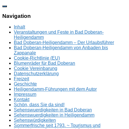
Zum
Inhalt
springen
Navigation
Inhalt
Veranstaltungen und Feste in Bad Doberan-
Heiligendamm
Bad Doberan-Heiligendamm – Der Urlaubsführer
Bad Doberan-Heiligendamm von Anbaden bis
Zappanale
Cookie-Richtlinie (EU)
Blumenräder für Bad Doberan
Cookie Vereinbarung
Datenschutzerklärung
Freizeit
Geschichte
Heiligendamm-Führungen mit dem Autor
Impressum
Kontakt
Schön, dass Sie da sind!
Sehenswuerdigkeiten in Bad Doberan
Sehenswuerdigkeiten in Heiligendamm
Sehenswürdigkeiten
Sommerfrische seit 1793. ~ Tourismus und