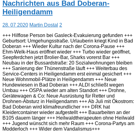
Nachrichten aus Bad Doberan-
Heiligendamm
28. 07 2020
Martin Dostal
2
+++ Hilflose Person bei Gasleck-Evakuierung gefunden +++
Geburtsort: Umgehungsstraße. Urlauberin kriegt Kind in Bad
Doberan +++ Wieder Kultur nach der Corona-Pause +++
Ehm-Welk-Haus eröffnet wieder +++ Turbo wieder geöffnet,
Seepferdchen jetzt Brolier-Bar, Sharks vorerst Bar +++
Neubau in der Bussardstraße: 20 Sozialwohnungen bleiben
+++ Sanierung der Thünenstraße läuft +++ Weiterbau des
Service-Centers in Heiligendamm erst einmal gesichert +++
Neue Wohnmobil-Plätze in Heiligendamm +++ Neue
Hundewiesen in Bad Doberan +++ ALDI schließt wegen
Umbau +++ OSPA wieder am alten Standort +++ Drohne,
Gerätewagen & Co: Neue Ausrüstung für Retter und
Drohnen-Absturz in Heiligendamm +++ Ab Juli mit Ökostrom:
Bad Doberan wird klimafreundlicher +++ DRK hat
Kleidercontainer wieder aufgestellt +++ Bauarbeiten an der
B105 dauern länger +++ Heilwaldtherapeuten ohne Heilwald
+++ Jugend wünscht sich mehr Raum +++ Corona-Partys am
Modderloch +++ Wider dem Vandalismus+++