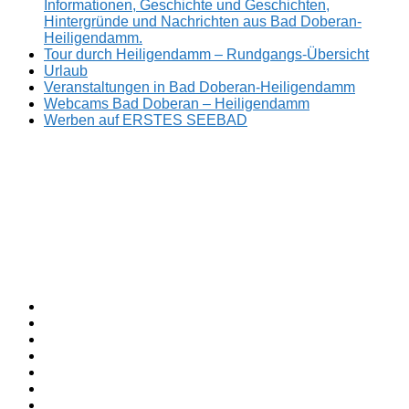
Informationen, Geschichte und Geschichten,
Hintergründe und Nachrichten aus Bad Doberan-
Heiligendamm.
Tour durch Heiligendamm – Rundgangs-Übersicht
Urlaub
Veranstaltungen in Bad Doberan-Heiligendamm
Webcams Bad Doberan – Heiligendamm
Werben auf ERSTES SEEBAD
Facebook
ERSTES
Sommerfrische
Instagram
SEEBAD
seit
Twitter
1793.
TikTok
youtube
Threads