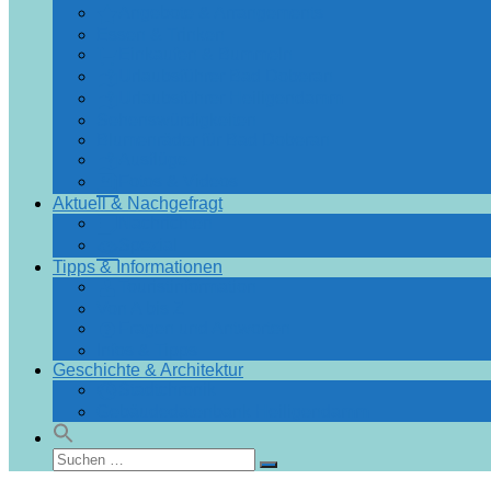
Angebote & Arrangements
Essen & Trinken
Einkaufen & Bummeln
Urlaubsführer Bad Doberan
Urlaubsführer Heiligendamm
Sehenswürdigkeiten
Blumenräder für Bad Doberan
Ausflüge
Fotos & Videos
Aktuell & Nachgefragt
Nachrichten
Spezial
Tipps & Informationen
Touristinformation
Von A bis Z
Fragen und Antworten
Infos & Tipps
Geschichte & Architektur
Stadtchronik
Gebäudedatenbank Heiligendamm
Suchen
Suchen
nach: