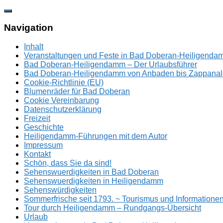
Zum
Inhalt
springen
Navigation
Inhalt
Veranstaltungen und Feste in Bad Doberan-Heiligend
Bad Doberan-Heiligendamm – Der Urlaubsführer
Bad Doberan-Heiligendamm von Anbaden bis Zappanal
Cookie-Richtlinie (EU)
Blumenräder für Bad Doberan
Cookie Vereinbarung
Datenschutzerklärung
Freizeit
Geschichte
Heiligendamm-Führungen mit dem Autor
Impressum
Kontakt
Schön, dass Sie da sind!
Sehenswuerdigkeiten in Bad Doberan
Sehenswuerdigkeiten in Heiligendamm
Sehenswürdigkeiten
Sommerfrische seit 1793. ~ Tourismus und Information
Tour durch Heiligendamm – Rundgangs-Übersicht
Urlaub