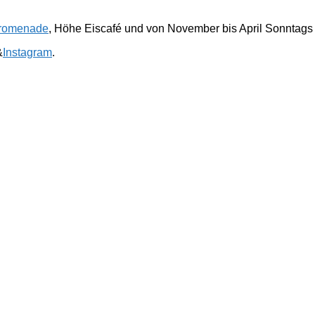
romenade
, Höhe Eiscafé und von November bis April Sonntags
&
Instagram
.