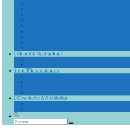
Angebote & Arrangements
Essen & Trinken
Einkaufen & Bummeln
Urlaubsführer Bad Doberan
Urlaubsführer Heiligendamm
Sehenswürdigkeiten
Blumenräder für Bad Doberan
Ausflüge
Fotos & Videos
Aktuell & Nachgefragt
Nachrichten
Spezial
Tipps & Informationen
Touristinformation
Von A bis Z
Fragen und Antworten
Infos & Tipps
Geschichte & Architektur
Stadtchronik
Gebäudedatenbank Heiligendamm
Suchen
Suchen
nach: