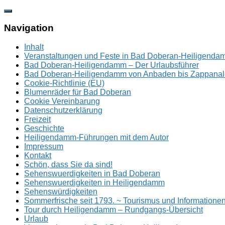
Zum
Inhalt
springen
Navigation
Inhalt
Veranstaltungen und Feste in Bad Doberan-Heiligend
Bad Doberan-Heiligendamm – Der Urlaubsführer
Bad Doberan-Heiligendamm von Anbaden bis Zappanal
Cookie-Richtlinie (EU)
Blumenräder für Bad Doberan
Cookie Vereinbarung
Datenschutzerklärung
Freizeit
Geschichte
Heiligendamm-Führungen mit dem Autor
Impressum
Kontakt
Schön, dass Sie da sind!
Sehenswuerdigkeiten in Bad Doberan
Sehenswuerdigkeiten in Heiligendamm
Sehenswürdigkeiten
Sommerfrische seit 1793. ~ Tourismus und Information
Tour durch Heiligendamm – Rundgangs-Übersicht
Urlaub