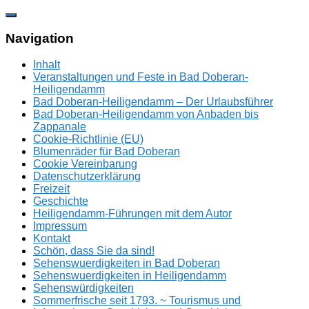
Zum
Inhalt
springen
Navigation
Inhalt
Veranstaltungen und Feste in Bad Doberan-
Heiligendamm
Bad Doberan-Heiligendamm – Der Urlaubsführer
Bad Doberan-Heiligendamm von Anbaden bis
Zappanale
Cookie-Richtlinie (EU)
Blumenräder für Bad Doberan
Cookie Vereinbarung
Datenschutzerklärung
Freizeit
Geschichte
Heiligendamm-Führungen mit dem Autor
Impressum
Kontakt
Schön, dass Sie da sind!
Sehenswuerdigkeiten in Bad Doberan
Sehenswuerdigkeiten in Heiligendamm
Sehenswürdigkeiten
Sommerfrische seit 1793. ~ Tourismus und