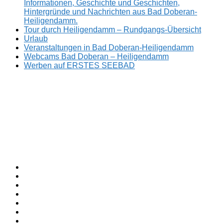
Informationen, Geschichte und Geschichten,
Hintergründe und Nachrichten aus Bad Doberan-
Heiligendamm.
Tour durch Heiligendamm – Rundgangs-Übersicht
Urlaub
Veranstaltungen in Bad Doberan-Heiligendamm
Webcams Bad Doberan – Heiligendamm
Werben auf ERSTES SEEBAD
Facebook
ERSTES
Sommerfrische
Instagram
SEEBAD
seit
Twitter
1793.
TikTok
youtube
Threads