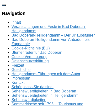
Zum
Inhalt
springen
Navigation
Inhalt
Veranstaltungen und Feste in Bad Doberan-
Heiligendamm
Bad Doberan-Heiligendamm – Der Urlaubsführer
Bad Doberan-Heiligendamm von Anbaden bis
Zappanale
Cookie-Richtlinie (EU)
Blumenräder für Bad Doberan
Cookie Vereinbarung
Datenschutzerklärung
Freizeit
Geschichte
Heiligendamm-Führungen mit dem Autor
Impressum
Kontakt
Schön, dass Sie da sind!
Sehenswuerdigkeiten in Bad Doberan
Sehenswuerdigkeiten in Heiligendamm
Sehenswürdigkeiten
Sommerfrische seit 1793. ~ Tourismus und