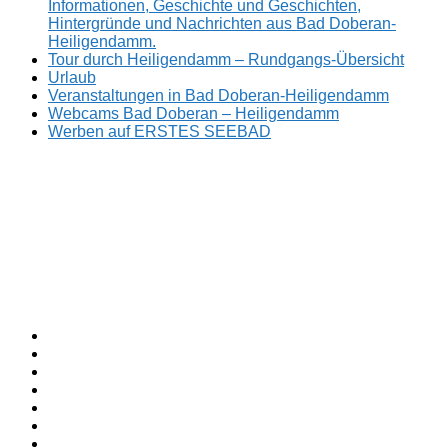
Informationen, Geschichte und Geschichten,
Hintergründe und Nachrichten aus Bad Doberan-
Heiligendamm.
Tour durch Heiligendamm – Rundgangs-Übersicht
Urlaub
Veranstaltungen in Bad Doberan-Heiligendamm
Webcams Bad Doberan – Heiligendamm
Werben auf ERSTES SEEBAD
Facebook
ERSTES
Sommerfrische
Instagram
SEEBAD
seit
Twitter
1793.
TikTok
youtube
Threads