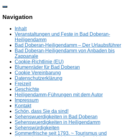
Zum
Inhalt
springen
Navigation
Inhalt
Veranstaltungen und Feste in Bad Doberan-
Heiligendamm
Bad Doberan-Heiligendamm – Der Urlaubsführer
Bad Doberan-Heiligendamm von Anbaden bis
Zappanale
Cookie-Richtlinie (EU)
Blumenräder für Bad Doberan
Cookie Vereinbarung
Datenschutzerklärung
Freizeit
Geschichte
Heiligendamm-Führungen mit dem Autor
Impressum
Kontakt
Schön, dass Sie da sind!
Sehenswuerdigkeiten in Bad Doberan
Sehenswuerdigkeiten in Heiligendamm
Sehenswürdigkeiten
Sommerfrische seit 1793. ~ Tourismus und