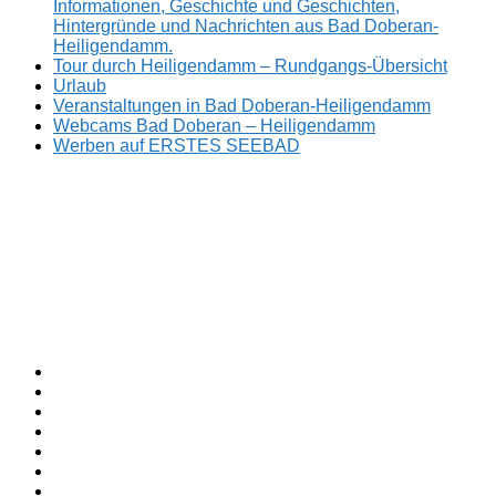
Informationen, Geschichte und Geschichten,
Hintergründe und Nachrichten aus Bad Doberan-
Heiligendamm.
Tour durch Heiligendamm – Rundgangs-Übersicht
Urlaub
Veranstaltungen in Bad Doberan-Heiligendamm
Webcams Bad Doberan – Heiligendamm
Werben auf ERSTES SEEBAD
Facebook
ERSTES
Sommerfrische
Instagram
SEEBAD
seit
Twitter
1793.
TikTok
youtube
Threads