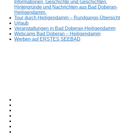
Informationen, Geschichte und Geschichten,
Hintergründe und Nachrichten aus Bad Doberan-
Heiligendamm.
Tour durch Heiligendamm – Rundgangs-Übersicht
Urlaub
Veranstaltungen in Bad Doberan-Heiligendamm
Webcams Bad Doberan – Heiligendamm
Werben auf ERSTES SEEBAD
Facebook
ERSTES
Sommerfrische
Instagram
SEEBAD
seit
Twitter
1793.
TikTok
youtube
Threads