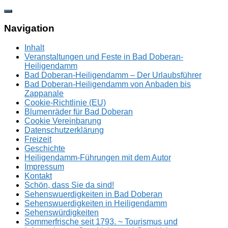
Zum
Inhalt
springen
Navigation
Inhalt
Veranstaltungen und Feste in Bad Doberan-
Heiligendamm
Bad Doberan-Heiligendamm – Der Urlaubsführer
Bad Doberan-Heiligendamm von Anbaden bis
Zappanale
Cookie-Richtlinie (EU)
Blumenräder für Bad Doberan
Cookie Vereinbarung
Datenschutzerklärung
Freizeit
Geschichte
Heiligendamm-Führungen mit dem Autor
Impressum
Kontakt
Schön, dass Sie da sind!
Sehenswuerdigkeiten in Bad Doberan
Sehenswuerdigkeiten in Heiligendamm
Sehenswürdigkeiten
Sommerfrische seit 1793. ~ Tourismus und