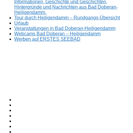
Informationen, Geschichte und Geschichten,
Hintergründe und Nachrichten aus Bad Doberan-
Heiligendamm.
Tour durch Heiligendamm – Rundgangs-Übersicht
Urlaub
Veranstaltungen in Bad Doberan-Heiligendamm
Webcams Bad Doberan – Heiligendamm
Werben auf ERSTES SEEBAD
Facebook
ERSTES
Sommerfrische
Instagram
SEEBAD
seit
Twitter
1793.
TikTok
youtube
Threads