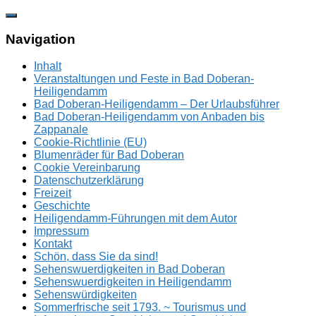
Zum
Inhalt
springen
Navigation
Inhalt
Veranstaltungen und Feste in Bad Doberan-
Heiligendamm
Bad Doberan-Heiligendamm – Der Urlaubsführer
Bad Doberan-Heiligendamm von Anbaden bis
Zappanale
Cookie-Richtlinie (EU)
Blumenräder für Bad Doberan
Cookie Vereinbarung
Datenschutzerklärung
Freizeit
Geschichte
Heiligendamm-Führungen mit dem Autor
Impressum
Kontakt
Schön, dass Sie da sind!
Sehenswuerdigkeiten in Bad Doberan
Sehenswuerdigkeiten in Heiligendamm
Sehenswürdigkeiten
Sommerfrische seit 1793. ~ Tourismus und