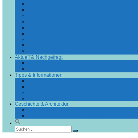
Angebote & Arrangements
Essen & Trinken
Einkaufen & Bummeln
Urlaubsführer Bad Doberan
Urlaubsführer Heiligendamm
Sehenswürdigkeiten
Blumenräder für Bad Doberan
Ausflüge
Fotos & Videos
Aktuell & Nachgefragt
Nachrichten
Spezial
Tipps & Informationen
Touristinformation
Von A bis Z
Fragen und Antworten
Infos & Tipps
Geschichte & Architektur
Stadtchronik
Gebäudedatenbank Heiligendamm
Suchen
Suchen
nach: