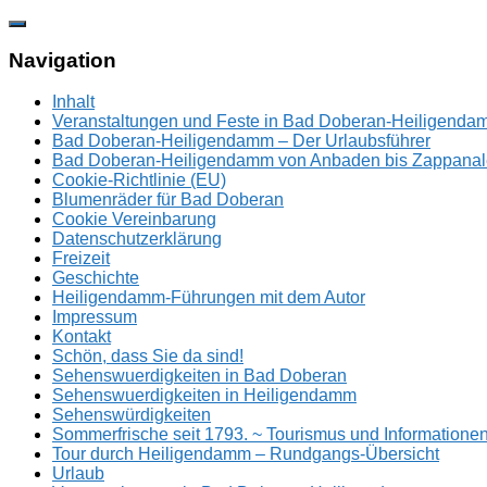
Zum
Inhalt
springen
Navigation
Inhalt
Veranstaltungen und Feste in Bad Doberan-Heiligend
Bad Doberan-Heiligendamm – Der Urlaubsführer
Bad Doberan-Heiligendamm von Anbaden bis Zappanal
Cookie-Richtlinie (EU)
Blumenräder für Bad Doberan
Cookie Vereinbarung
Datenschutzerklärung
Freizeit
Geschichte
Heiligendamm-Führungen mit dem Autor
Impressum
Kontakt
Schön, dass Sie da sind!
Sehenswuerdigkeiten in Bad Doberan
Sehenswuerdigkeiten in Heiligendamm
Sehenswürdigkeiten
Sommerfrische seit 1793. ~ Tourismus und Information
Tour durch Heiligendamm – Rundgangs-Übersicht
Urlaub