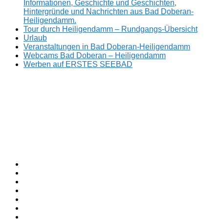
Informationen, Geschichte und Geschichten,
Hintergründe und Nachrichten aus Bad Doberan-
Heiligendamm.
Tour durch Heiligendamm – Rundgangs-Übersicht
Urlaub
Veranstaltungen in Bad Doberan-Heiligendamm
Webcams Bad Doberan – Heiligendamm
Werben auf ERSTES SEEBAD
Facebook
ERSTES
Sommerfrische
Instagram
SEEBAD
seit
Twitter
1793.
TikTok
youtube
Threads