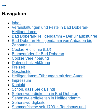
Zum
Inhalt
springen
Navigation
Inhalt
Veranstaltungen und Feste in Bad Doberan-
Heiligendamm
Bad Doberan-Heiligendamm – Der Urlaubsführer
Bad Doberan-Heiligendamm von Anbaden bis
Zappanale
Cookie-Richtlinie (EU)
Blumenräder für Bad Doberan
Cookie Vereinbarung
Datenschutzerklärung
Freizeit
Geschichte
Heiligendamm-Führungen mit dem Autor
Impressum
Kontakt
Schön, dass Sie da sind!
Sehenswuerdigkeiten in Bad Doberan
Sehenswuerdigkeiten in Heiligendamm
Sehenswürdigkeiten
Sommerfrische seit 1793. ~ Tourismus und