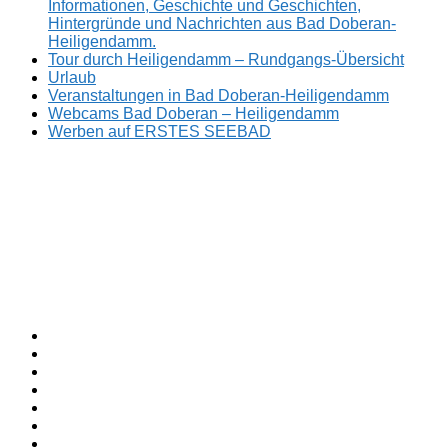
Informationen, Geschichte und Geschichten,
Hintergründe und Nachrichten aus Bad Doberan-
Heiligendamm.
Tour durch Heiligendamm – Rundgangs-Übersicht
Urlaub
Veranstaltungen in Bad Doberan-Heiligendamm
Webcams Bad Doberan – Heiligendamm
Werben auf ERSTES SEEBAD
Facebook
ERSTES
Sommerfrische
Instagram
SEEBAD
seit
Twitter
1793.
TikTok
youtube
Threads