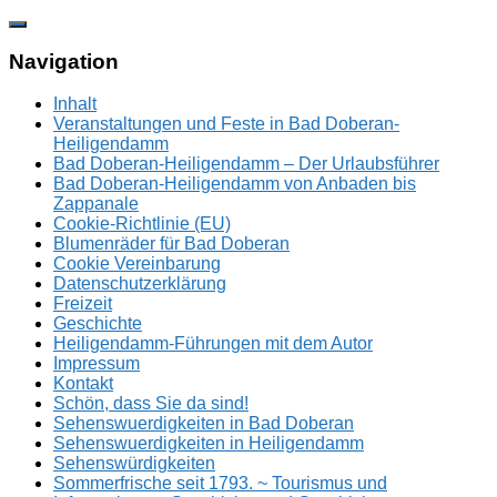
Zum
Inhalt
springen
Navigation
Inhalt
Veranstaltungen und Feste in Bad Doberan-
Heiligendamm
Bad Doberan-Heiligendamm – Der Urlaubsführer
Bad Doberan-Heiligendamm von Anbaden bis
Zappanale
Cookie-Richtlinie (EU)
Blumenräder für Bad Doberan
Cookie Vereinbarung
Datenschutzerklärung
Freizeit
Geschichte
Heiligendamm-Führungen mit dem Autor
Impressum
Kontakt
Schön, dass Sie da sind!
Sehenswuerdigkeiten in Bad Doberan
Sehenswuerdigkeiten in Heiligendamm
Sehenswürdigkeiten
Sommerfrische seit 1793. ~ Tourismus und