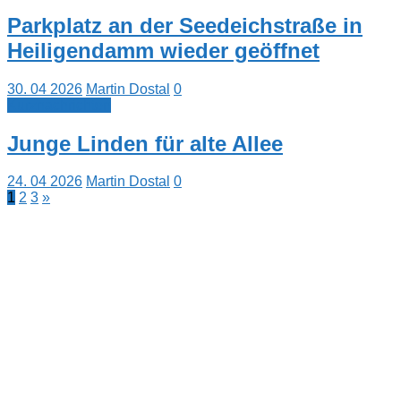
Parkplatz an der Seedeichstraße in
Heiligendamm wieder geöffnet
30. 04 2026
Martin Dostal
0
Kurznachrichten
Junge Linden für alte Allee
24. 04 2026
Martin Dostal
0
Seitennummerierung
Nächste
1
2
3
»
Beiträge
der
Beiträge