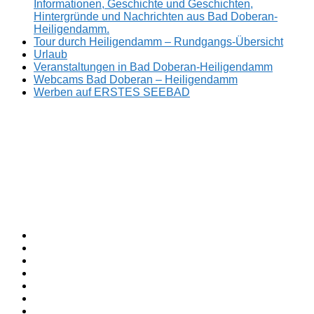
Informationen, Geschichte und Geschichten,
Hintergründe und Nachrichten aus Bad Doberan-
Heiligendamm.
Tour durch Heiligendamm – Rundgangs-Übersicht
Urlaub
Veranstaltungen in Bad Doberan-Heiligendamm
Webcams Bad Doberan – Heiligendamm
Werben auf ERSTES SEEBAD
Facebook
ERSTES
Sommerfrische
Instagram
SEEBAD
seit
Twitter
1793.
TikTok
youtube
Threads