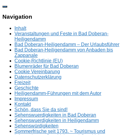
Zum
Inhalt
springen
Navigation
Inhalt
Veranstaltungen und Feste in Bad Doberan-
Heiligendamm
Bad Doberan-Heiligendamm – Der Urlaubsführer
Bad Doberan-Heiligendamm von Anbaden bis
Zappanale
Cookie-Richtlinie (EU)
Blumenräder für Bad Doberan
Cookie Vereinbarung
Datenschutzerklärung
Freizeit
Geschichte
Heiligendamm-Führungen mit dem Autor
Impressum
Kontakt
Schön, dass Sie da sind!
Sehenswuerdigkeiten in Bad Doberan
Sehenswuerdigkeiten in Heiligendamm
Sehenswürdigkeiten
Sommerfrische seit 1793. ~ Tourismus und