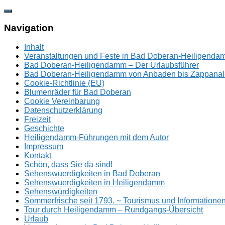
Zum
Inhalt
springen
Navigation
Inhalt
Veranstaltungen und Feste in Bad Doberan-Heiligend
Bad Doberan-Heiligendamm – Der Urlaubsführer
Bad Doberan-Heiligendamm von Anbaden bis Zappanal
Cookie-Richtlinie (EU)
Blumenräder für Bad Doberan
Cookie Vereinbarung
Datenschutzerklärung
Freizeit
Geschichte
Heiligendamm-Führungen mit dem Autor
Impressum
Kontakt
Schön, dass Sie da sind!
Sehenswuerdigkeiten in Bad Doberan
Sehenswuerdigkeiten in Heiligendamm
Sehenswürdigkeiten
Sommerfrische seit 1793. ~ Tourismus und Information
Tour durch Heiligendamm – Rundgangs-Übersicht
Urlaub