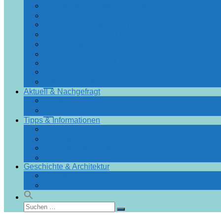
Angebote & Arrangements
Essen & Trinken
Einkaufen & Bummeln
Urlaubsführer Bad Doberan
Urlaubsführer Heiligendamm
Sehenswürdigkeiten
Blumenräder für Bad Doberan
Ausflüge
Fotos & Videos
Aktuell & Nachgefragt
Nachrichten
Spezial
Tipps & Informationen
Touristinformation
Von A bis Z
Fragen und Antworten
Infos & Tipps
Geschichte & Architektur
Stadtchronik
Gebäudedatenbank Heiligendamm
Suchen
Suchen
nach: