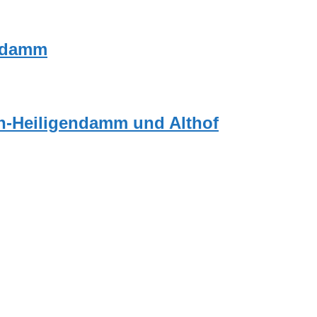
endamm
an-Heiligendamm und Althof