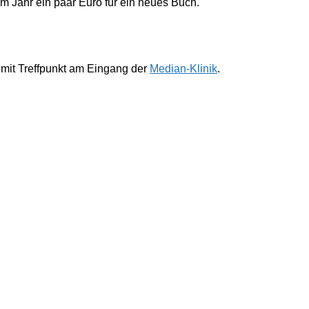
im Jahr ein paar Euro für ein neues Buch.
 mit Treffpunkt am Eingang der
Median-Klinik
.