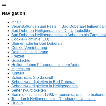
Zum
Inhalt
springen
Navigation
Inhalt
Veranstaltungen und Feste in Bad Doberan-Heiligend
Bad Doberan-Heiligendamm – Der Urlaubsführer
Bad Doberan-Heiligendamm von Anbaden bis Zappanal
Cookie-Richtlinie (EU)
Blumenräder für Bad Doberan
Cookie Vereinbarung
Datenschutzerklärung
Freizeit
Geschichte
Heiligendamm-Führungen mit dem Autor
Impressum
Kontakt
Schön, dass Sie da sind!
Sehenswuerdigkeiten in Bad Doberan
Sehenswuerdigkeiten in Heiligendamm
Sehenswürdigkeiten
Sommerfrische seit 1793. ~ Tourismus und Information
Tour durch Heiligendamm – Rundgangs-Übersicht
Urlaub