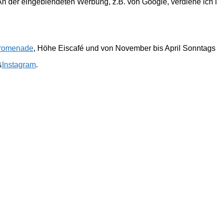
. An der eingeblendeten Werbung, z.B. von Google, verdiene ich 
romenade
, Höhe Eiscafé und von November bis April Sonntags
&
Instagram
.