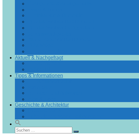
Angebote & Arrangements
Essen & Trinken
Einkaufen & Bummeln
Urlaubsführer Bad Doberan
Urlaubsführer Heiligendamm
Sehenswürdigkeiten
Blumenräder für Bad Doberan
Ausflüge
Fotos & Videos
Aktuell & Nachgefragt
Nachrichten
Spezial
Tipps & Informationen
Touristinformation
Von A bis Z
Fragen und Antworten
Infos & Tipps
Geschichte & Architektur
Stadtchronik
Gebäudedatenbank Heiligendamm
Suchen
Suchen
nach: