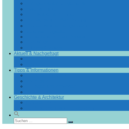
Angebote & Arrangements
Essen & Trinken
Einkaufen & Bummeln
Urlaubsführer Bad Doberan
Urlaubsführer Heiligendamm
Sehenswürdigkeiten
Blumenräder für Bad Doberan
Ausflüge
Fotos & Videos
Aktuell & Nachgefragt
Nachrichten
Spezial
Tipps & Informationen
Touristinformation
Von A bis Z
Fragen und Antworten
Infos & Tipps
Geschichte & Architektur
Stadtchronik
Gebäudedatenbank Heiligendamm
Suchen
Suchen
nach: