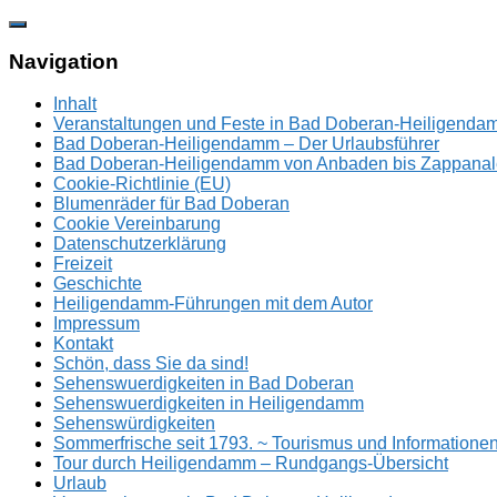
Zum
Inhalt
springen
Navigation
Inhalt
Veranstaltungen und Feste in Bad Doberan-Heiligend
Bad Doberan-Heiligendamm – Der Urlaubsführer
Bad Doberan-Heiligendamm von Anbaden bis Zappanal
Cookie-Richtlinie (EU)
Blumenräder für Bad Doberan
Cookie Vereinbarung
Datenschutzerklärung
Freizeit
Geschichte
Heiligendamm-Führungen mit dem Autor
Impressum
Kontakt
Schön, dass Sie da sind!
Sehenswuerdigkeiten in Bad Doberan
Sehenswuerdigkeiten in Heiligendamm
Sehenswürdigkeiten
Sommerfrische seit 1793. ~ Tourismus und Information
Tour durch Heiligendamm – Rundgangs-Übersicht
Urlaub