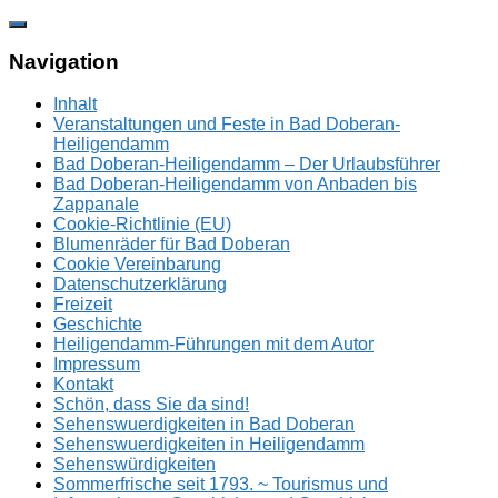
Zum
Inhalt
springen
Navigation
Inhalt
Veranstaltungen und Feste in Bad Doberan-
Heiligendamm
Bad Doberan-Heiligendamm – Der Urlaubsführer
Bad Doberan-Heiligendamm von Anbaden bis
Zappanale
Cookie-Richtlinie (EU)
Blumenräder für Bad Doberan
Cookie Vereinbarung
Datenschutzerklärung
Freizeit
Geschichte
Heiligendamm-Führungen mit dem Autor
Impressum
Kontakt
Schön, dass Sie da sind!
Sehenswuerdigkeiten in Bad Doberan
Sehenswuerdigkeiten in Heiligendamm
Sehenswürdigkeiten
Sommerfrische seit 1793. ~ Tourismus und