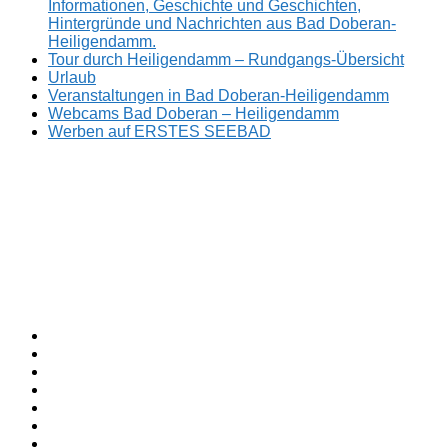
Informationen, Geschichte und Geschichten,
Hintergründe und Nachrichten aus Bad Doberan-
Heiligendamm.
Tour durch Heiligendamm – Rundgangs-Übersicht
Urlaub
Veranstaltungen in Bad Doberan-Heiligendamm
Webcams Bad Doberan – Heiligendamm
Werben auf ERSTES SEEBAD
Facebook
ERSTES
Sommerfrische
Instagram
SEEBAD
seit
Twitter
1793.
TikTok
youtube
Threads