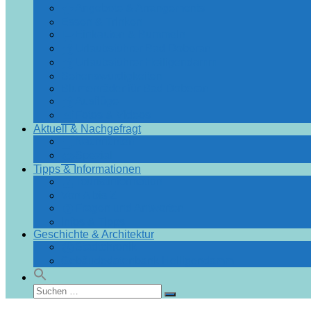
Angebote & Arrangements
Essen & Trinken
Einkaufen & Bummeln
Urlaubsführer Bad Doberan
Urlaubsführer Heiligendamm
Sehenswürdigkeiten
Blumenräder für Bad Doberan
Ausflüge
Fotos & Videos
Aktuell & Nachgefragt
Nachrichten
Spezial
Tipps & Informationen
Touristinformation
Von A bis Z
Fragen und Antworten
Infos & Tipps
Geschichte & Architektur
Stadtchronik
Gebäudedatenbank Heiligendamm
Suchen
Suchen
nach: