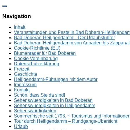
Zum
Inhalt
springen
Navigation
Inhalt
Veranstaltungen und Feste in Bad Doberan-Heiligend
Bad Doberan-Heiligendamm – Der Urlaubsführer
Bad Doberan-Heiligendamm von Anbaden bis Zappanal
Cookie-Richtlinie (EU)
Blumenräder für Bad Doberan
Cookie Vereinbarung
Datenschutzerklärung
Freizeit
Geschichte
Heiligendamm-Führungen mit dem Autor
Impressum
Kontakt
Schön, dass Sie da sind!
Sehenswuerdigkeiten in Bad Doberan
Sehenswuerdigkeiten in Heiligendamm
Sehenswürdigkeiten
Sommerfrische seit 1793. ~ Tourismus und Information
Tour durch Heiligendamm – Rundgangs-Übersicht
Urlaub