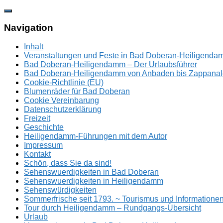
Zum
Inhalt
springen
Navigation
Inhalt
Veranstaltungen und Feste in Bad Doberan-Heiligend
Bad Doberan-Heiligendamm – Der Urlaubsführer
Bad Doberan-Heiligendamm von Anbaden bis Zappanal
Cookie-Richtlinie (EU)
Blumenräder für Bad Doberan
Cookie Vereinbarung
Datenschutzerklärung
Freizeit
Geschichte
Heiligendamm-Führungen mit dem Autor
Impressum
Kontakt
Schön, dass Sie da sind!
Sehenswuerdigkeiten in Bad Doberan
Sehenswuerdigkeiten in Heiligendamm
Sehenswürdigkeiten
Sommerfrische seit 1793. ~ Tourismus und Information
Tour durch Heiligendamm – Rundgangs-Übersicht
Urlaub