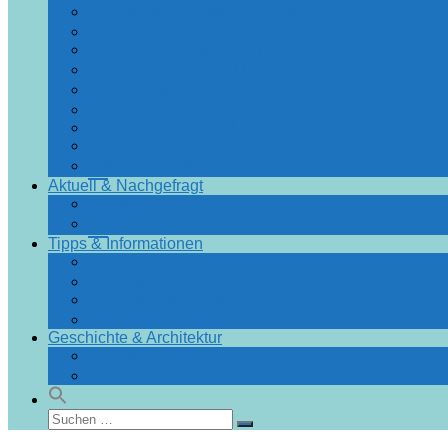
Angebote & Arrangements
Essen & Trinken
Einkaufen & Bummeln
Urlaubsführer Bad Doberan
Urlaubsführer Heiligendamm
Sehenswürdigkeiten
Blumenräder für Bad Doberan
Ausflüge
Fotos & Videos
Aktuell & Nachgefragt
Nachrichten
Spezial
Tipps & Informationen
Touristinformation
Von A bis Z
Fragen und Antworten
Infos & Tipps
Geschichte & Architektur
Stadtchronik
Gebäudedatenbank Heiligendamm
Suchen
Suchen
nach: