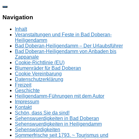
Zum
Inhalt
springen
Navigation
Inhalt
Veranstaltungen und Feste in Bad Doberan-
Heiligendamm
Bad Doberan-Heiligendamm – Der Urlaubsführer
Bad Doberan-Heiligendamm von Anbaden bis
Zappanale
Cookie-Richtlinie (EU)
Blumenräder für Bad Doberan
Cookie Vereinbarung
Datenschutzerklärung
Freizeit
Geschichte
Heiligendamm-Führungen mit dem Autor
Impressum
Kontakt
Schön, dass Sie da sind!
Sehenswuerdigkeiten in Bad Doberan
Sehenswuerdigkeiten in Heiligendamm
Sehenswürdigkeiten
Sommerfrische seit 1793. ~ Tourismus und