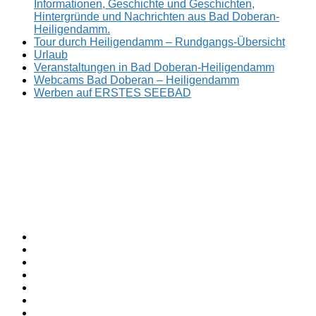
Informationen, Geschichte und Geschichten,
Hintergründe und Nachrichten aus Bad Doberan-
Heiligendamm.
Tour durch Heiligendamm – Rundgangs-Übersicht
Urlaub
Veranstaltungen in Bad Doberan-Heiligendamm
Webcams Bad Doberan – Heiligendamm
Werben auf ERSTES SEEBAD
Facebook
ERSTES
Sommerfrische
Instagram
SEEBAD
seit
Twitter
1793.
TikTok
youtube
Threads