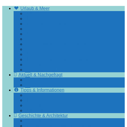
Facebook-
Urlaub & Meer
Gruppe
Ihr Urlaub hier!
Lage & Anfahrt
Hotels & Unterkünfte
Angebote & Arrangements
Essen & Trinken
Einkaufen & Bummeln
Urlaubsführer Bad Doberan
Urlaubsführer Heiligendamm
Sehenswürdigkeiten
Blumenräder für Bad Doberan
Ausflüge
Fotos & Videos
Aktuell & Nachgefragt
Nachrichten
Spezial
Tipps & Informationen
Touristinformation
Von A bis Z
Fragen und Antworten
Infos & Tipps
Geschichte & Architektur
Stadtchronik
Gebäudedatenbank Heiligendamm