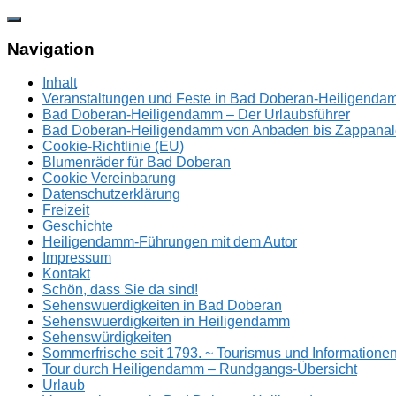
Zum
Inhalt
springen
Navigation
Inhalt
Veranstaltungen und Feste in Bad Doberan-Heiligend
Bad Doberan-Heiligendamm – Der Urlaubsführer
Bad Doberan-Heiligendamm von Anbaden bis Zappanal
Cookie-Richtlinie (EU)
Blumenräder für Bad Doberan
Cookie Vereinbarung
Datenschutzerklärung
Freizeit
Geschichte
Heiligendamm-Führungen mit dem Autor
Impressum
Kontakt
Schön, dass Sie da sind!
Sehenswuerdigkeiten in Bad Doberan
Sehenswuerdigkeiten in Heiligendamm
Sehenswürdigkeiten
Sommerfrische seit 1793. ~ Tourismus und Information
Tour durch Heiligendamm – Rundgangs-Übersicht
Urlaub