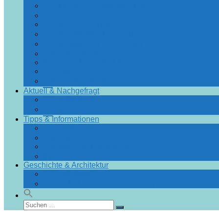
Angebote & Arrangements
Essen & Trinken
Einkaufen & Bummeln
Urlaubsführer Bad Doberan
Urlaubsführer Heiligendamm
Sehenswürdigkeiten
Blumenräder für Bad Doberan
Ausflüge
Fotos & Videos
Aktuell & Nachgefragt
Nachrichten
Spezial
Tipps & Informationen
Touristinformation
Von A bis Z
Fragen und Antworten
Infos & Tipps
Geschichte & Architektur
Stadtchronik
Gebäudedatenbank Heiligendamm
Suchen
Suchen
nach: