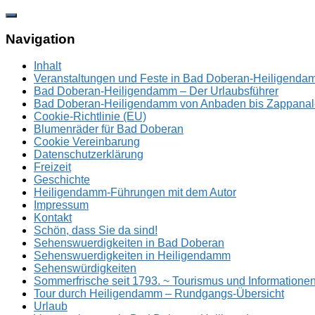
Zum
Inhalt
springen
Navigation
Inhalt
Veranstaltungen und Feste in Bad Doberan-Heiligend
Bad Doberan-Heiligendamm – Der Urlaubsführer
Bad Doberan-Heiligendamm von Anbaden bis Zappanal
Cookie-Richtlinie (EU)
Blumenräder für Bad Doberan
Cookie Vereinbarung
Datenschutzerklärung
Freizeit
Geschichte
Heiligendamm-Führungen mit dem Autor
Impressum
Kontakt
Schön, dass Sie da sind!
Sehenswuerdigkeiten in Bad Doberan
Sehenswuerdigkeiten in Heiligendamm
Sehenswürdigkeiten
Sommerfrische seit 1793. ~ Tourismus und Information
Tour durch Heiligendamm – Rundgangs-Übersicht
Urlaub