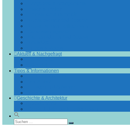
Angebote & Arrangements
Essen & Trinken
Einkaufen & Bummeln
Urlaubsführer Bad Doberan
Urlaubsführer Heiligendamm
Sehenswürdigkeiten
Blumenräder für Bad Doberan
Ausflüge
Fotos & Videos
Aktuell & Nachgefragt
Nachrichten
Spezial
Tipps & Informationen
Touristinformation
Von A bis Z
Fragen und Antworten
Infos & Tipps
Geschichte & Architektur
Stadtchronik
Gebäudedatenbank Heiligendamm
Suchen
Suchen
nach: