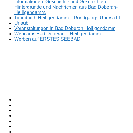
Informationen, Geschichte und Geschichten,
Hintergründe und Nachrichten aus Bad Doberan-
Heiligendamm.
Tour durch Heiligendamm – Rundgangs-Übersicht
Urlaub
Veranstaltungen in Bad Doberan-Heiligendamm
Webcams Bad Doberan – Heiligendamm
Werben auf ERSTES SEEBAD
Facebook
ERSTES
Sommerfrische
Instagram
SEEBAD
seit
Twitter
1793.
TikTok
youtube
Threads