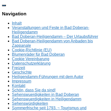
Zum
Inhalt
springen
Navigation
Inhalt
Veranstaltungen und Feste in Bad Doberan-
Heiligendamm
Bad Doberan-Heiligendamm – Der Urlaubsführer
Bad Doberan-Heiligendamm von Anbaden bis
Zappanale
Cookie-Richtlinie (EU)
Blumenräder für Bad Doberan
Cookie Vereinbarung
Datenschutzerklärung
Freizeit
Geschichte
Heiligendamm-Führungen mit dem Autor
Impressum
Kontakt
Schön, dass Sie da sind!
Sehenswuerdigkeiten in Bad Doberan
Sehenswuerdigkeiten in Heiligendamm
Sehenswürdigkeiten
Sommerfrische seit 1793. ~ Tourismus und