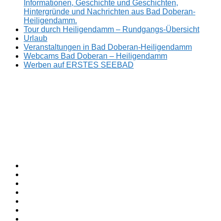
Informationen, Geschichte und Geschichten,
Hintergründe und Nachrichten aus Bad Doberan-
Heiligendamm.
Tour durch Heiligendamm – Rundgangs-Übersicht
Urlaub
Veranstaltungen in Bad Doberan-Heiligendamm
Webcams Bad Doberan – Heiligendamm
Werben auf ERSTES SEEBAD
Facebook
ERSTES
Sommerfrische
Instagram
SEEBAD
seit
Twitter
1793.
TikTok
youtube
Threads