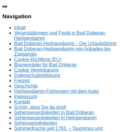
Zum
Inhalt
springen
Navigation
Inhalt
Veranstaltungen und Feste in Bad Doberan-
Heiligendamm
Bad Doberan-Heiligendamm – Der Urlaubsführer
Bad Doberan-Heiligendamm von Anbaden bis
Zappanale
Cookie-Richtlinie (EU)
Blumenräder für Bad Doberan
Cookie Vereinbarung
Datenschutzerklärung
Freizeit
Geschichte
Heiligendamm-Führungen mit dem Autor
Impressum
Kontakt
Schön, dass Sie da sind!
Sehenswuerdigkeiten in Bad Doberan
Sehenswuerdigkeiten in Heiligendamm
Sehenswürdigkeiten
Sommerfrische seit 1793. ~ Tourismus und