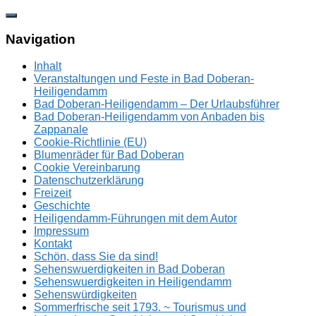
Zum
Inhalt
springen
Navigation
Inhalt
Veranstaltungen und Feste in Bad Doberan-
Heiligendamm
Bad Doberan-Heiligendamm – Der Urlaubsführer
Bad Doberan-Heiligendamm von Anbaden bis
Zappanale
Cookie-Richtlinie (EU)
Blumenräder für Bad Doberan
Cookie Vereinbarung
Datenschutzerklärung
Freizeit
Geschichte
Heiligendamm-Führungen mit dem Autor
Impressum
Kontakt
Schön, dass Sie da sind!
Sehenswuerdigkeiten in Bad Doberan
Sehenswuerdigkeiten in Heiligendamm
Sehenswürdigkeiten
Sommerfrische seit 1793. ~ Tourismus und