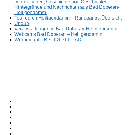
Informationen, Geschichte und Geschichten,
Hintergründe und Nachrichten aus Bad Doberan-
Heiligendamm.
Tour durch Heiligendamm – Rundgangs-Übersicht
Urlaub
Veranstaltungen in Bad Doberan-Heiligendamm
Webcams Bad Doberan – Heiligendamm
Werben auf ERSTES SEEBAD
Facebook
ERSTES
Sommerfrische
Instagram
SEEBAD
seit
Twitter
1793.
TikTok
youtube
Threads