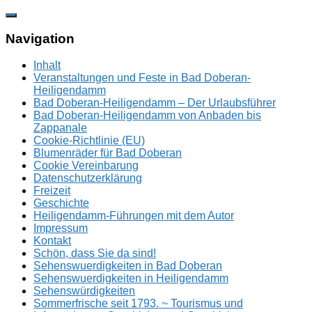
Zum
Inhalt
springen
Navigation
Inhalt
Veranstaltungen und Feste in Bad Doberan-
Heiligendamm
Bad Doberan-Heiligendamm – Der Urlaubsführer
Bad Doberan-Heiligendamm von Anbaden bis
Zappanale
Cookie-Richtlinie (EU)
Blumenräder für Bad Doberan
Cookie Vereinbarung
Datenschutzerklärung
Freizeit
Geschichte
Heiligendamm-Führungen mit dem Autor
Impressum
Kontakt
Schön, dass Sie da sind!
Sehenswuerdigkeiten in Bad Doberan
Sehenswuerdigkeiten in Heiligendamm
Sehenswürdigkeiten
Sommerfrische seit 1793. ~ Tourismus und