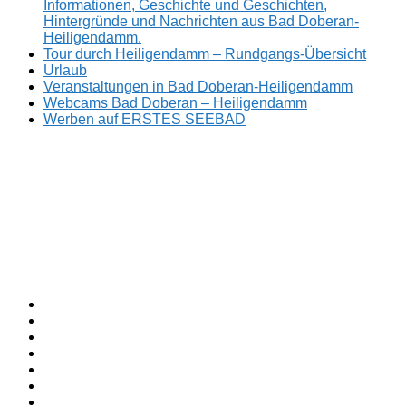
Informationen, Geschichte und Geschichten,
Hintergründe und Nachrichten aus Bad Doberan-
Heiligendamm.
Tour durch Heiligendamm – Rundgangs-Übersicht
Urlaub
Veranstaltungen in Bad Doberan-Heiligendamm
Webcams Bad Doberan – Heiligendamm
Werben auf ERSTES SEEBAD
Facebook
ERSTES
Sommerfrische
Instagram
SEEBAD
seit
Twitter
1793.
TikTok
youtube
Threads