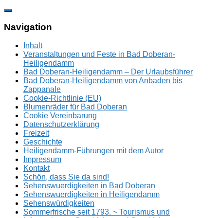
Zum
Inhalt
springen
Navigation
Inhalt
Veranstaltungen und Feste in Bad Doberan-
Heiligendamm
Bad Doberan-Heiligendamm – Der Urlaubsführer
Bad Doberan-Heiligendamm von Anbaden bis
Zappanale
Cookie-Richtlinie (EU)
Blumenräder für Bad Doberan
Cookie Vereinbarung
Datenschutzerklärung
Freizeit
Geschichte
Heiligendamm-Führungen mit dem Autor
Impressum
Kontakt
Schön, dass Sie da sind!
Sehenswuerdigkeiten in Bad Doberan
Sehenswuerdigkeiten in Heiligendamm
Sehenswürdigkeiten
Sommerfrische seit 1793. ~ Tourismus und