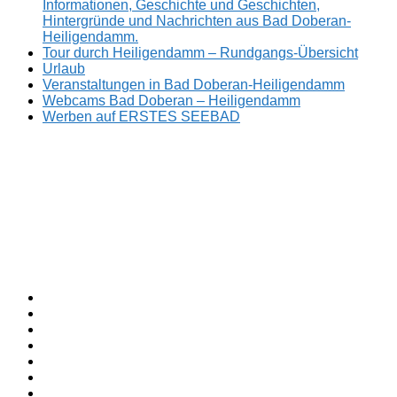
Informationen, Geschichte und Geschichten,
Hintergründe und Nachrichten aus Bad Doberan-
Heiligendamm.
Tour durch Heiligendamm – Rundgangs-Übersicht
Urlaub
Veranstaltungen in Bad Doberan-Heiligendamm
Webcams Bad Doberan – Heiligendamm
Werben auf ERSTES SEEBAD
Facebook
ERSTES
Sommerfrische
Instagram
SEEBAD
seit
Twitter
1793.
TikTok
youtube
Threads