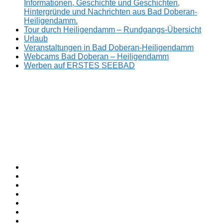
Informationen, Geschichte und Geschichten,
Hintergründe und Nachrichten aus Bad Doberan-
Heiligendamm.
Tour durch Heiligendamm – Rundgangs-Übersicht
Urlaub
Veranstaltungen in Bad Doberan-Heiligendamm
Webcams Bad Doberan – Heiligendamm
Werben auf ERSTES SEEBAD
Facebook
ERSTES
Sommerfrische
Instagram
SEEBAD
seit
Twitter
1793.
TikTok
youtube
Threads