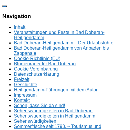
Zum
Inhalt
springen
Navigation
Inhalt
Veranstaltungen und Feste in Bad Doberan-
Heiligendamm
Bad Doberan-Heiligendamm – Der Urlaubsführer
Bad Doberan-Heiligendamm von Anbaden bis
Zappanale
Cookie-Richtlinie (EU)
Blumenräder für Bad Doberan
Cookie Vereinbarung
Datenschutzerklärung
Freizeit
Geschichte
Heiligendamm-Führungen mit dem Autor
Impressum
Kontakt
Schön, dass Sie da sind!
Sehenswuerdigkeiten in Bad Doberan
Sehenswuerdigkeiten in Heiligendamm
Sehenswürdigkeiten
Sommerfrische seit 1793. ~ Tourismus und