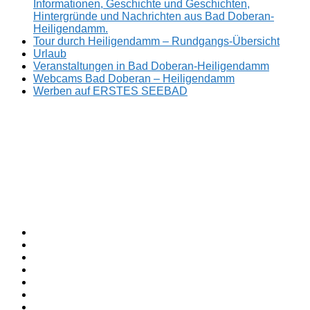
Informationen, Geschichte und Geschichten,
Hintergründe und Nachrichten aus Bad Doberan-
Heiligendamm.
Tour durch Heiligendamm – Rundgangs-Übersicht
Urlaub
Veranstaltungen in Bad Doberan-Heiligendamm
Webcams Bad Doberan – Heiligendamm
Werben auf ERSTES SEEBAD
Facebook
ERSTES
Sommerfrische
Instagram
SEEBAD
seit
Twitter
1793.
TikTok
youtube
Threads