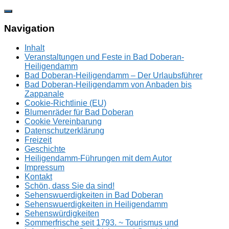
Zum
Inhalt
springen
Navigation
Inhalt
Veranstaltungen und Feste in Bad Doberan-
Heiligendamm
Bad Doberan-Heiligendamm – Der Urlaubsführer
Bad Doberan-Heiligendamm von Anbaden bis
Zappanale
Cookie-Richtlinie (EU)
Blumenräder für Bad Doberan
Cookie Vereinbarung
Datenschutzerklärung
Freizeit
Geschichte
Heiligendamm-Führungen mit dem Autor
Impressum
Kontakt
Schön, dass Sie da sind!
Sehenswuerdigkeiten in Bad Doberan
Sehenswuerdigkeiten in Heiligendamm
Sehenswürdigkeiten
Sommerfrische seit 1793. ~ Tourismus und