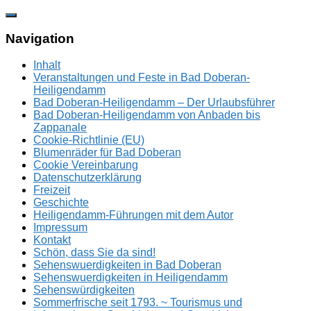
Zum
Inhalt
springen
Navigation
Inhalt
Veranstaltungen und Feste in Bad Doberan-
Heiligendamm
Bad Doberan-Heiligendamm – Der Urlaubsführer
Bad Doberan-Heiligendamm von Anbaden bis
Zappanale
Cookie-Richtlinie (EU)
Blumenräder für Bad Doberan
Cookie Vereinbarung
Datenschutzerklärung
Freizeit
Geschichte
Heiligendamm-Führungen mit dem Autor
Impressum
Kontakt
Schön, dass Sie da sind!
Sehenswuerdigkeiten in Bad Doberan
Sehenswuerdigkeiten in Heiligendamm
Sehenswürdigkeiten
Sommerfrische seit 1793. ~ Tourismus und