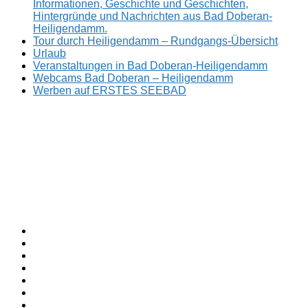
Informationen, Geschichte und Geschichten,
Hintergründe und Nachrichten aus Bad Doberan-
Heiligendamm.
Tour durch Heiligendamm – Rundgangs-Übersicht
Urlaub
Veranstaltungen in Bad Doberan-Heiligendamm
Webcams Bad Doberan – Heiligendamm
Werben auf ERSTES SEEBAD
Facebook
ERSTES
Sommerfrische
Instagram
SEEBAD
seit
Twitter
1793.
TikTok
youtube
Threads