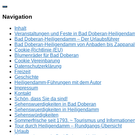
Zum
Inhalt
springen
Navigation
Inhalt
Veranstaltungen und Feste in Bad Doberan-Heiligend
Bad Doberan-Heiligendamm – Der Urlaubsführer
Bad Doberan-Heiligendamm von Anbaden bis Zappanal
Cookie-Richtlinie (EU)
Blumenräder für Bad Doberan
Cookie Vereinbarung
Datenschutzerklärung
Freizeit
Geschichte
Heiligendamm-Führungen mit dem Autor
Impressum
Kontakt
Schön, dass Sie da sind!
Sehenswuerdigkeiten in Bad Doberan
Sehenswuerdigkeiten in Heiligendamm
Sehenswürdigkeiten
Sommerfrische seit 1793. ~ Tourismus und Information
Tour durch Heiligendamm – Rundgangs-Übersicht
Urlaub