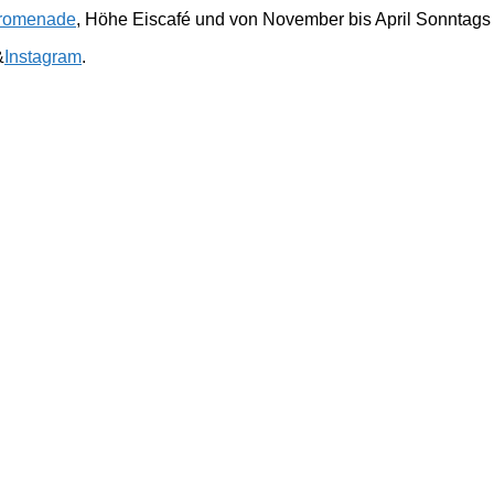
romenade
, Höhe Eiscafé und von November bis April Sonntags
&
Instagram
.