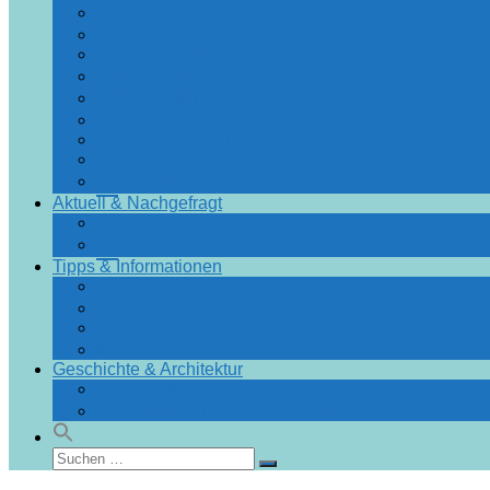
Angebote & Arrangements
Essen & Trinken
Einkaufen & Bummeln
Urlaubsführer Bad Doberan
Urlaubsführer Heiligendamm
Sehenswürdigkeiten
Blumenräder für Bad Doberan
Ausflüge
Fotos & Videos
Aktuell & Nachgefragt
Nachrichten
Spezial
Tipps & Informationen
Touristinformation
Von A bis Z
Fragen und Antworten
Infos & Tipps
Geschichte & Architektur
Stadtchronik
Gebäudedatenbank Heiligendamm
Suchen
Suchen
nach: