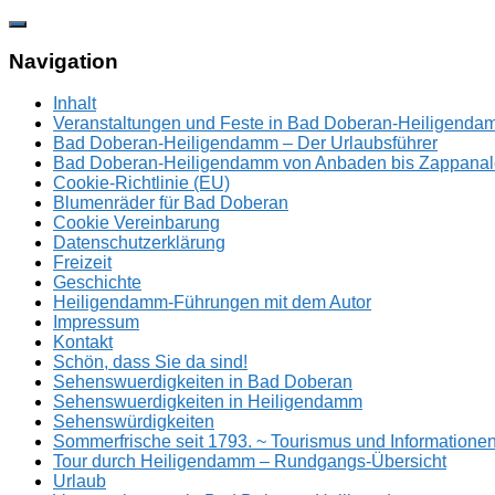
Zum
Inhalt
springen
Navigation
Inhalt
Veranstaltungen und Feste in Bad Doberan-Heiligend
Bad Doberan-Heiligendamm – Der Urlaubsführer
Bad Doberan-Heiligendamm von Anbaden bis Zappanal
Cookie-Richtlinie (EU)
Blumenräder für Bad Doberan
Cookie Vereinbarung
Datenschutzerklärung
Freizeit
Geschichte
Heiligendamm-Führungen mit dem Autor
Impressum
Kontakt
Schön, dass Sie da sind!
Sehenswuerdigkeiten in Bad Doberan
Sehenswuerdigkeiten in Heiligendamm
Sehenswürdigkeiten
Sommerfrische seit 1793. ~ Tourismus und Information
Tour durch Heiligendamm – Rundgangs-Übersicht
Urlaub