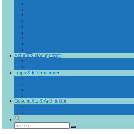
Angebote & Arrangements
Essen & Trinken
Einkaufen & Bummeln
Urlaubsführer Bad Doberan
Urlaubsführer Heiligendamm
Sehenswürdigkeiten
Blumenräder für Bad Doberan
Ausflüge
Fotos & Videos
Aktuell & Nachgefragt
Nachrichten
Spezial
Tipps & Informationen
Touristinformation
Von A bis Z
Fragen und Antworten
Infos & Tipps
Geschichte & Architektur
Stadtchronik
Gebäudedatenbank Heiligendamm
Suchen
Suchen
nach: