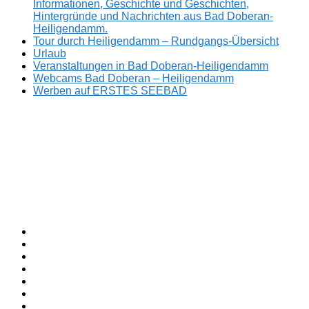
Informationen, Geschichte und Geschichten,
Hintergründe und Nachrichten aus Bad Doberan-
Heiligendamm.
Tour durch Heiligendamm – Rundgangs-Übersicht
Urlaub
Veranstaltungen in Bad Doberan-Heiligendamm
Webcams Bad Doberan – Heiligendamm
Werben auf ERSTES SEEBAD
Facebook
ERSTES
Sommerfrische
Instagram
SEEBAD
seit
Twitter
1793.
TikTok
youtube
Threads