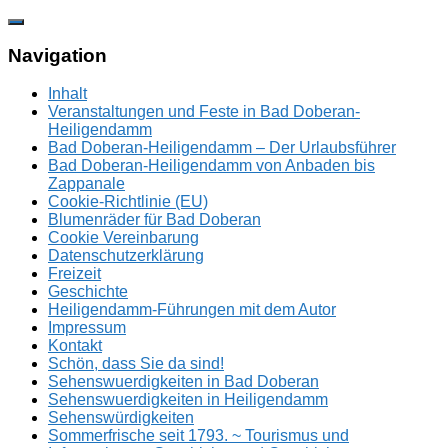
Zum
Inhalt
springen
Navigation
Inhalt
Veranstaltungen und Feste in Bad Doberan-
Heiligendamm
Bad Doberan-Heiligendamm – Der Urlaubsführer
Bad Doberan-Heiligendamm von Anbaden bis
Zappanale
Cookie-Richtlinie (EU)
Blumenräder für Bad Doberan
Cookie Vereinbarung
Datenschutzerklärung
Freizeit
Geschichte
Heiligendamm-Führungen mit dem Autor
Impressum
Kontakt
Schön, dass Sie da sind!
Sehenswuerdigkeiten in Bad Doberan
Sehenswuerdigkeiten in Heiligendamm
Sehenswürdigkeiten
Sommerfrische seit 1793. ~ Tourismus und