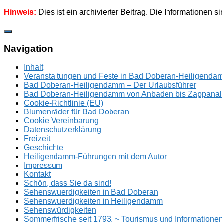
Hinweis:
Dies ist ein archivierter Beitrag. Die Informationen s
Zum
Inhalt
springen
Navigation
Inhalt
Veranstaltungen und Feste in Bad Doberan-Heiligend
Bad Doberan-Heiligendamm – Der Urlaubsführer
Bad Doberan-Heiligendamm von Anbaden bis Zappanal
Cookie-Richtlinie (EU)
Blumenräder für Bad Doberan
Cookie Vereinbarung
Datenschutzerklärung
Freizeit
Geschichte
Heiligendamm-Führungen mit dem Autor
Impressum
Kontakt
Schön, dass Sie da sind!
Sehenswuerdigkeiten in Bad Doberan
Sehenswuerdigkeiten in Heiligendamm
Sehenswürdigkeiten
Sommerfrische seit 1793. ~ Tourismus und Information