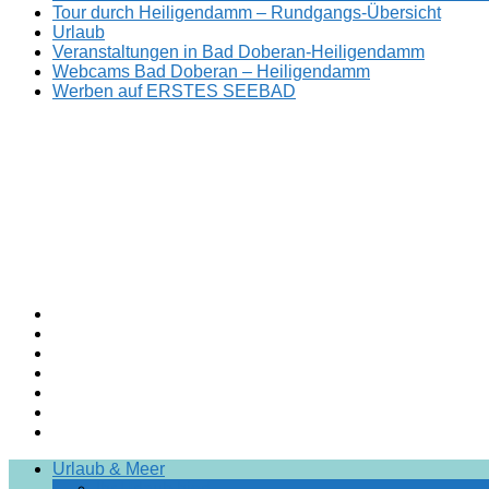
Tour durch Heiligendamm – Rundgangs-Übersicht
Urlaub
Veranstaltungen in Bad Doberan-Heiligendamm
Webcams Bad Doberan – Heiligendamm
Werben auf ERSTES SEEBAD
Facebook
ERSTES
Sommerfrische
Instagram
SEEBAD
seit
Twitter
1793.
TikTok
youtube
Threads
Facebook-
Urlaub & Meer
Gruppe
Ihr Urlaub hier!