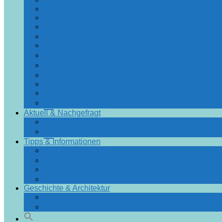
Lage & Anfahrt
Hotels & Unterkünfte
Angebote & Arrangements
Essen & Trinken
Einkaufen & Bummeln
Urlaubsführer Bad Doberan
Urlaubsführer Heiligendamm
Sehenswürdigkeiten
Blumenräder für Bad Doberan
Ausflüge
Fotos & Videos
Aktuell & Nachgefragt
Nachrichten
Spezial
Tipps & Informationen
Touristinformation
Von A bis Z
Fragen und Antworten
Infos & Tipps
Geschichte & Architektur
Stadtchronik
Gebäudedatenbank Heiligendamm