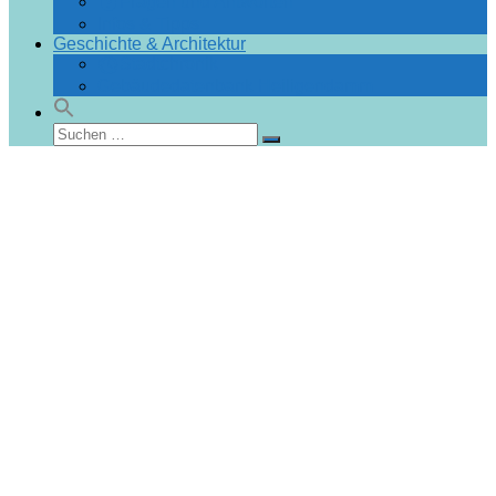
Fragen und Antworten
Infos & Tipps
Geschichte & Architektur
Stadtchronik
Gebäudedatenbank Heiligendamm
Suchen
Suchen
nach: