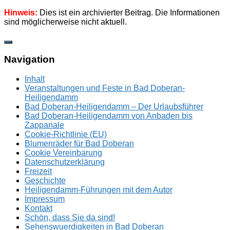
Hinweis:
Dies ist ein archivierter Beitrag. Die Informationen
sind möglicherweise nicht aktuell.
Zum
Inhalt
springen
Navigation
Inhalt
Veranstaltungen und Feste in Bad Doberan-
Heiligendamm
Bad Doberan-Heiligendamm – Der Urlaubsführer
Bad Doberan-Heiligendamm von Anbaden bis
Zappanale
Cookie-Richtlinie (EU)
Blumenräder für Bad Doberan
Cookie Vereinbarung
Datenschutzerklärung
Freizeit
Geschichte
Heiligendamm-Führungen mit dem Autor
Impressum
Kontakt
Schön, dass Sie da sind!
Sehenswuerdigkeiten in Bad Doberan