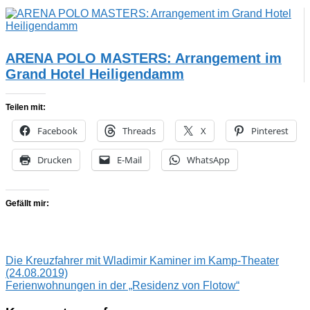
ARENA POLO MASTERS: Arrangement im
Grand Hotel Heiligendamm
Teilen mit:
Facebook
Threads
X
Pinterest
Drucken
E-Mail
WhatsApp
Gefällt mir:
Beitragsnavigation
Vorheriger
ARENA
Die Kreuzfahrer mit Wladimir Kaminer im Kamp-Theater
Beitrag:
POLO
(24.08.2019)
Nächster
MASTERS
Ferienwohnungen in der „Residenz von Flotow“
ARENA
Beitrag:
POLO