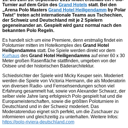
Turnier auf dem Grün des
Grand Hotels
statt. Bei den
„Arena Polo Masters
Grand Hotel Heiligendamm
by Polar
Twist“ treten acht internationale Teams aus Tschechien,
der Schweiz und Deutschland mit je 2 Spielern
gegeneinander an. Gespielt wird ganz normal nach den
bekannten Polo Regeln.
Es handelt sich um eine Premiere, denn erstmalig findet ein
Poloturnier mitten im Hotelkomplex des
Grand Hotel
Heiligendamms
statt. Die Spiele werden direkt vor dem
Kurhaus
des
Grand Hotel Heiligendamms
auf einer 60 x 30
Meter großen Rasenfläche stattfinden, umgeben von der
Ostsee und der historischen Bäderarchitektur.
Schiedsrichter der Spiele wird Micky Keuper sein. Moderiert
werden die Spiele von Victoria Hermann, die als Moderatorin
von diversen Radio- und Fernsehsendungen schon viel
Erfahrung gesammelt hat, sowie von Alexander Schwarz, der
selber viele Jahre lang erfolgreich Polo gespielt hat und die
Europameisterschaften, sowie die größten Poloturniere in
Deutschland und in der Schweiz moderiert. Das
Moderatorenduo eignet sich perfekt, um die Zuschauer zu
informieren und gleichzeitig zu unterhalten. Weitere Infos:
https://polo-riviera-deutschland.com