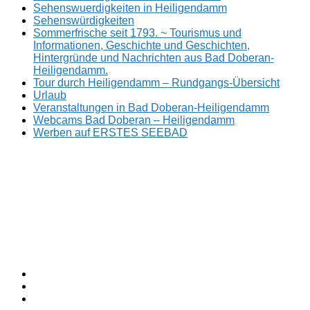
Sehenswuerdigkeiten in Heiligendamm
Sehenswürdigkeiten
Sommerfrische seit 1793. ~ Tourismus und
Informationen, Geschichte und Geschichten,
Hintergründe und Nachrichten aus Bad Doberan-
Heiligendamm.
Tour durch Heiligendamm – Rundgangs-Übersicht
Urlaub
Veranstaltungen in Bad Doberan-Heiligendamm
Webcams Bad Doberan – Heiligendamm
Werben auf ERSTES SEEBAD
Facebook
ERSTES
Sommerfrische
Instagram
SEEBAD
seit
Twitter
1793.