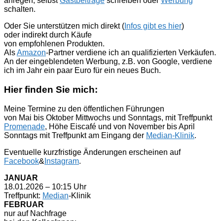
anregen, selbst
Gastbeiträge
schreiben oder
Werbung
schalten.
Oder Sie unterstützen mich direkt (
Infos gibt es hier
)
oder indirekt durch Käufe
von empfohlenen Produkten.
Als
Amazon
-Partner verdiene ich an qualifizierten Verkäufen.
An der eingeblendeten Werbung, z.B. von Google, verdiene
ich im Jahr ein paar Euro für ein neues Buch.
Hier finden Sie mich:
Meine Termine zu den öffentlichen Führungen
von Mai bis Oktober Mittwochs und Sonntags, mit Treffpunkt
Promenade
, Höhe Eiscafé und von November bis April
Sonntags mit Treffpunkt am Eingang der
Median-Klinik
.
Eventuelle kurzfristige Änderungen erscheinen auf
Facebook
&
Instagram
.
JANUAR
18.01.2026 – 10:15 Uhr
Treffpunkt:
Median
-Klinik
FEBRUAR
nur auf Nachfrage