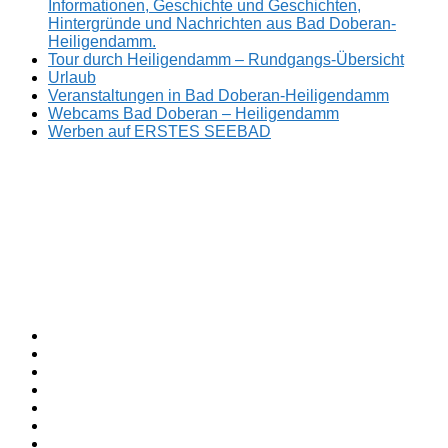
Informationen, Geschichte und Geschichten,
Hintergründe und Nachrichten aus Bad Doberan-
Heiligendamm.
Tour durch Heiligendamm – Rundgangs-Übersicht
Urlaub
Veranstaltungen in Bad Doberan-Heiligendamm
Webcams Bad Doberan – Heiligendamm
Werben auf ERSTES SEEBAD
Facebook
ERSTES
Sommerfrische
Instagram
SEEBAD
seit
Twitter
1793.
TikTok
youtube
Threads