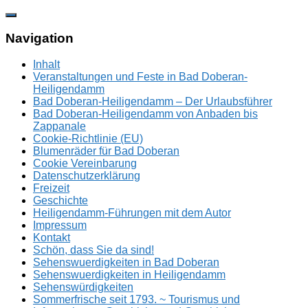
Zum
Inhalt
springen
Navigation
Inhalt
Veranstaltungen und Feste in Bad Doberan-
Heiligendamm
Bad Doberan-Heiligendamm – Der Urlaubsführer
Bad Doberan-Heiligendamm von Anbaden bis
Zappanale
Cookie-Richtlinie (EU)
Blumenräder für Bad Doberan
Cookie Vereinbarung
Datenschutzerklärung
Freizeit
Geschichte
Heiligendamm-Führungen mit dem Autor
Impressum
Kontakt
Schön, dass Sie da sind!
Sehenswuerdigkeiten in Bad Doberan
Sehenswuerdigkeiten in Heiligendamm
Sehenswürdigkeiten
Sommerfrische seit 1793. ~ Tourismus und