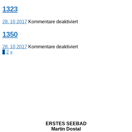
1319
1323
für
28. 10 2017
Kommentare deaktiviert
1323
1350
für
28. 10 2017
Kommentare deaktiviert
Seitennummerierung
Nächste
1350
1
2
»
Beiträge
der
Beiträge
ERSTES SEEBAD
Martin Dostal