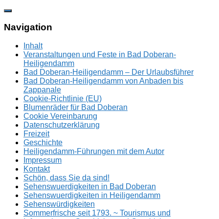
Zum
Inhalt
springen
Navigation
Inhalt
Veranstaltungen und Feste in Bad Doberan-
Heiligendamm
Bad Doberan-Heiligendamm – Der Urlaubsführer
Bad Doberan-Heiligendamm von Anbaden bis
Zappanale
Cookie-Richtlinie (EU)
Blumenräder für Bad Doberan
Cookie Vereinbarung
Datenschutzerklärung
Freizeit
Geschichte
Heiligendamm-Führungen mit dem Autor
Impressum
Kontakt
Schön, dass Sie da sind!
Sehenswuerdigkeiten in Bad Doberan
Sehenswuerdigkeiten in Heiligendamm
Sehenswürdigkeiten
Sommerfrische seit 1793. ~ Tourismus und