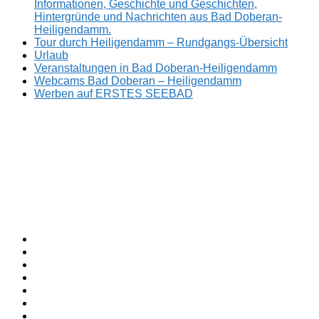
Informationen, Geschichte und Geschichten,
Hintergründe und Nachrichten aus Bad Doberan-
Heiligendamm.
Tour durch Heiligendamm – Rundgangs-Übersicht
Urlaub
Veranstaltungen in Bad Doberan-Heiligendamm
Webcams Bad Doberan – Heiligendamm
Werben auf ERSTES SEEBAD
Facebook
ERSTES
Sommerfrische
Instagram
SEEBAD
seit
Twitter
1793.
TikTok
youtube
Threads