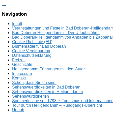
Zum
Inhalt
springen
Navigation
Inhalt
Veranstaltungen und Feste in Bad Doberan-Heiligend
Bad Doberan-Heiligendamm – Der Urlaubsführer
Bad Doberan-Heiligendamm von Anbaden bis Zappanal
Cookie-Richtlinie (EU)
Blumenräder für Bad Doberan
Cookie Vereinbarung
Datenschutzerklärung
Freizeit
Geschichte
Heiligendamm-Führungen mit dem Autor
Impressum
Kontakt
Schön, dass Sie da sind!
Sehenswuerdigkeiten in Bad Doberan
Sehenswuerdigkeiten in Heiligendamm
Sehenswürdigkeiten
Sommerfrische seit 1793. ~ Tourismus und Information
Tour durch Heiligendamm – Rundgangs-Übersicht
Urlaub