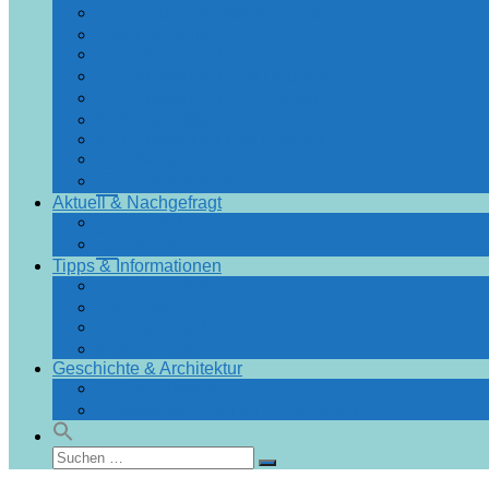
Angebote & Arrangements
Essen & Trinken
Einkaufen & Bummeln
Urlaubsführer Bad Doberan
Urlaubsführer Heiligendamm
Sehenswürdigkeiten
Blumenräder für Bad Doberan
Ausflüge
Fotos & Videos
Aktuell & Nachgefragt
Nachrichten
Spezial
Tipps & Informationen
Touristinformation
Von A bis Z
Fragen und Antworten
Infos & Tipps
Geschichte & Architektur
Stadtchronik
Gebäudedatenbank Heiligendamm
Suchen
Suchen
nach: