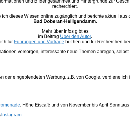
nformationen und Bilder gesammelt und Hintergründe zur Gesc
recherchiert.
 dieses Wissen online zugänglich und berichte aktuell aus
Bad Doberan-Heiligendamm
.
Mehr über Infos gibt es
im Beitrag
Über den Autor
.
ich für
Führungen und Vorträge
buchen und für Recherchen bei 
mationen versorgen, interessante neue Themen anregen, selbst
. An der eingeblendeten Werbung, z.B. von Google, verdiene ich 
romenade
, Höhe Eiscafé und von November bis April Sonntags
&
Instagram
.