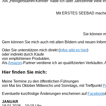
Als „Heiligendamm-Kenner“ habe ich über Jahrzehnte viele I
Mit ERSTES SEEBAD mache ich
Sie können m
Gern können Sie mich auch mit alten Bildern und neuen Infor
Oder Sie unterstützen mich direkt (
Infos gibt es hier
)
oder indirekt durch Käufe
von empfohlenen Produkten.
Als
Amazon
-Partner verdiene ich an qualifizierten Verkäufen
Hier finden Sie mich:
Meine Termine zu den öffentlichen Führungen
von Mai bis Oktober Mittwochs und Sonntags, mit Treffpunkt
P
Eventuelle kurzfristige Änderungen erscheinen auf
Facebook
JANUAR
18.01.2026 – 10:15 Uhr