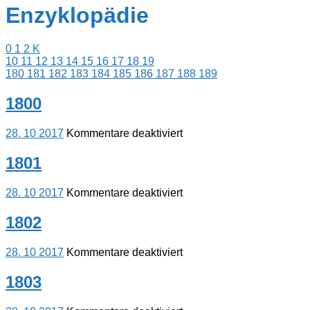
Enzyklopädie
0
1
2
K
10
11
12
13
14
15
16
17
18
19
180
181
182
183
184
185
186
187
188
189
1800
für
28. 10 2017
Kommentare deaktiviert
1800
1801
für
28. 10 2017
Kommentare deaktiviert
1801
1802
für
28. 10 2017
Kommentare deaktiviert
1802
1803