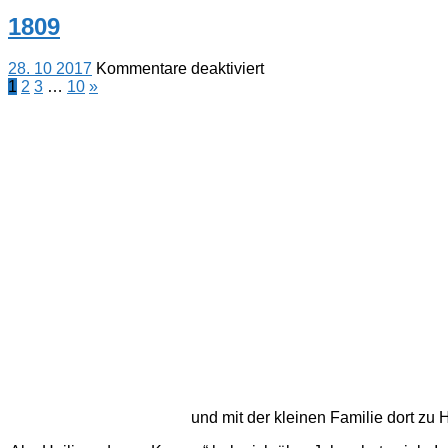
1808
1809
für
28. 10 2017
Kommentare deaktiviert
Seitennummerierung
Nächste
1809
1
2
3
…
10
»
Beiträge
der
Beiträge
und mit der kleinen Familie dort z