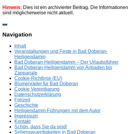
Hinweis:
Dies ist ein archivierter Beitrag. Die Informationen
sind möglicherweise nicht aktuell.
Zum
Inhalt
springen
Navigation
Inhalt
Veranstaltungen und Feste in Bad Doberan-
Heiligendamm
Bad Doberan-Heiligendamm – Der Urlaubsführer
Bad Doberan-Heiligendamm von Anbaden bis
Zappanale
Cookie-Richtlinie (EU)
Blumenräder für Bad Doberan
Cookie Vereinbarung
Datenschutzerklärung
Freizeit
Geschichte
Heiligendamm-Führungen mit dem Autor
Impressum
Kontakt
Schön, dass Sie da sind!
Sehenswuerdigkeiten in Bad Doberan