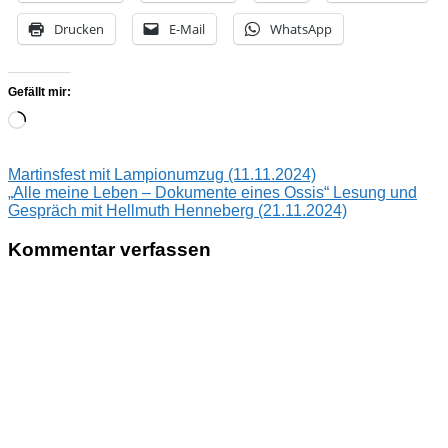
Drucken
E-Mail
WhatsApp
Gefällt mir:
Wird
geladen …
Beitragsnavigation
Vorheriger
Ehm
Martinsfest mit Lampionumzug (11.11.2024)
Beitrag:
Nächster
Welk
„Alle meine Leben – Dokumente eines Ossis“ Lesung und
Beitrag:
Haus
Gespräch mit Hellmuth Henneberg (21.11.2024)
Bad
Doberan
Kommentar verfassen
Vortrag
Michaela
Münzberg
Grenzerfahrung