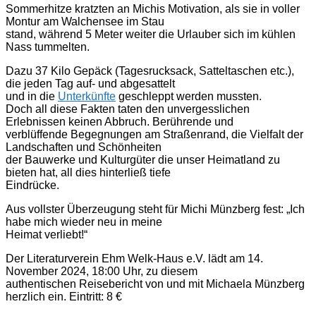
Sommerhitze kratzten an Michis Motivation, als sie in voller
Montur am Walchensee im Stau
stand, während 5 Meter weiter die Urlauber sich im kühlen
Nass tummelten.
Dazu 37 Kilo Gepäck (Tagesrucksack, Satteltaschen etc.),
die jeden Tag auf- und abgesattelt
und in die
Unterkünfte
geschleppt werden mussten.
Doch all diese Fakten taten den unvergesslichen
Erlebnissen keinen Abbruch. Berührende und
verblüffende Begegnungen am Straßenrand, die Vielfalt der
Landschaften und Schönheiten
der Bauwerke und Kulturgüter die unser Heimatland zu
bieten hat, all dies hinterließ tiefe
Eindrücke.
Aus vollster Überzeugung steht für Michi Münzberg fest: „Ich
habe mich wieder neu in meine
Heimat verliebt!“
Der Literaturverein Ehm Welk-Haus e.V. lädt am 14.
November 2024, 18:00 Uhr, zu diesem
authentischen Reisebericht von und mit Michaela Münzberg
herzlich ein. Eintritt: 8 €