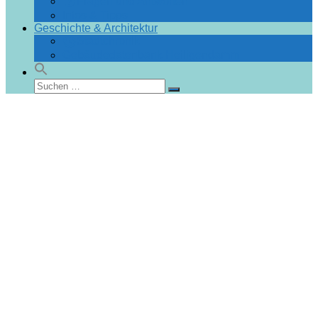
Fragen und Antworten
Infos & Tipps
Geschichte & Architektur
Stadtchronik
Gebäudedatenbank Heiligendamm
Suchen
Suchen
nach: