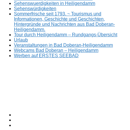
Sehenswuerdigkeiten in Heiligendamm
Sehenswürdigkeiten
Sommerfrische seit 1793. ~ Tourismus und
Informationen, Geschichte und Geschichten,
Hintergründe und Nachrichten aus Bad Doberan-
Heiligendamm.
Tour durch Heiligendamm – Rundgangs-Übersicht
Urlaub
Veranstaltungen in Bad Doberan-Heiligendamm
Webcams Bad Doberan – Heiligendamm
Werben auf ERSTES SEEBAD
Facebook
ERSTES
Sommerfrische
Instagram
SEEBAD
seit
Twitter
1793.