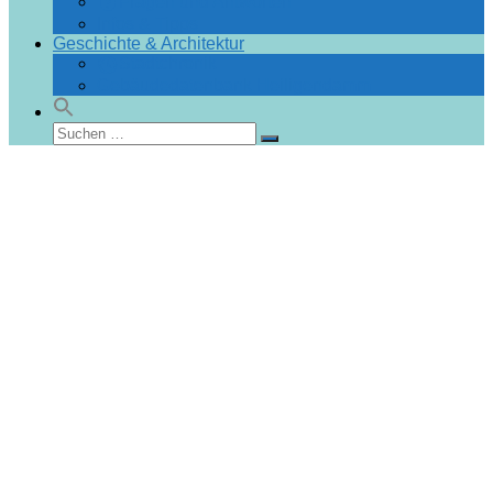
Fragen und Antworten
Infos & Tipps
Geschichte & Architektur
Stadtchronik
Gebäudedatenbank Heiligendamm
Suchen
Suchen
nach: