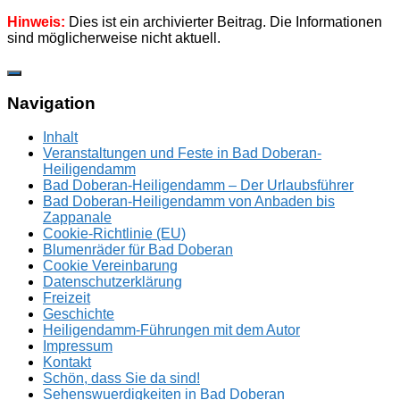
Hinweis:
Dies ist ein archivierter Beitrag. Die Informationen
sind möglicherweise nicht aktuell.
Zum
Inhalt
springen
Navigation
Inhalt
Veranstaltungen und Feste in Bad Doberan-
Heiligendamm
Bad Doberan-Heiligendamm – Der Urlaubsführer
Bad Doberan-Heiligendamm von Anbaden bis
Zappanale
Cookie-Richtlinie (EU)
Blumenräder für Bad Doberan
Cookie Vereinbarung
Datenschutzerklärung
Freizeit
Geschichte
Heiligendamm-Führungen mit dem Autor
Impressum
Kontakt
Schön, dass Sie da sind!
Sehenswuerdigkeiten in Bad Doberan