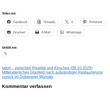
Teilen mit:
Facebook
Threads
X
Pinterest
Drucken
E-Mail
WhatsApp
Gefällt mir:
Wird
geladen …
Beitragsnavigation
Vorheriger
Literaturcafe
tatort – zwischen Realität und Klischee (09.10.2025)
Beitrag:
Nächster
Ehm
Mittelalterliches Glasfeld nach aufwändiger Restaurierung
Beitrag:
Welk
zurück im Doberaner Münster
Haus
Wiener
Kommentar verfassen
Kaffeehausliteratur
Jürgen
Wegschneider