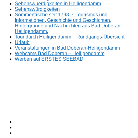
Sehenswuerdigkeiten in Heiligendamm
Sehenswürdigkeiten
Sommerfrische seit 1793. ~ Tourismus und
Informationen, Geschichte und Geschichten,
Hintergründe und Nachrichten aus Bad Doberan-
Heiligendamm.
Tour durch Heiligendamm – Rundgangs-Übersicht
Urlaub
Veranstaltungen in Bad Doberan-Heiligendamm
Webcams Bad Doberan – Heiligendamm
Werben auf ERSTES SEEBAD
Facebook
ERSTES
Sommerfrische
Instagram
SEEBAD
seit
Twitter
1793.