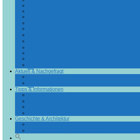
Lage & Anfahrt
Hotels & Unterkünfte
Angebote & Arrangements
Essen & Trinken
Einkaufen & Bummeln
Urlaubsführer Bad Doberan
Urlaubsführer Heiligendamm
Sehenswürdigkeiten
Blumenräder für Bad Doberan
Ausflüge
Fotos & Videos
Aktuell & Nachgefragt
Nachrichten
Spezial
Tipps & Informationen
Touristinformation
Von A bis Z
Fragen und Antworten
Infos & Tipps
Geschichte & Architektur
Stadtchronik
Gebäudedatenbank Heiligendamm