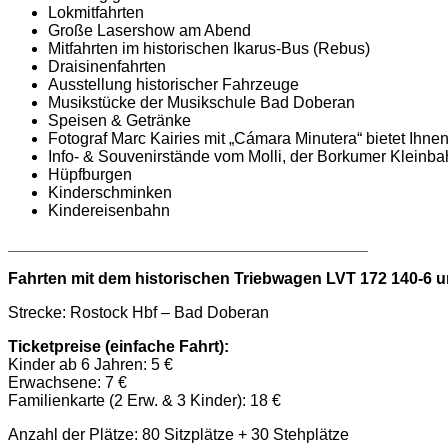
Lokmitfahrten
Große Lasershow am Abend
Mitfahrten im historischen Ikarus-Bus (Rebus)
Draisinenfahrten
Ausstellung historischer Fahrzeuge
Musikstücke der Musikschule Bad Doberan
Speisen & Getränke
Fotograf Marc Kairies mit „Cámara Minutera“ bietet I
Info- & Souvenirstände vom Molli, der Borkumer Klein
Hüpfburgen
Kinderschminken
Kindereisenbahn
________________________________________
Fahrten mit dem historischen Triebwagen LVT 172 140-6 u
Strecke: Rostock Hbf – Bad Doberan
Ticketpreise (einfache Fahrt):
Kinder ab 6 Jahren: 5 €
Erwachsene: 7 €
Familienkarte (2 Erw. & 3 Kinder): 18 €
Anzahl der Plätze: 80 Sitzplätze + 30 Stehplätze