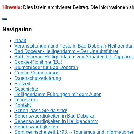
Hinweis:
Dies ist ein archivierter Beitrag. Die Informationen s
Zum
Inhalt
springen
Navigation
Inhalt
Veranstaltungen und Feste in Bad Doberan-Heiligend
Bad Doberan-Heiligendamm – Der Urlaubsführer
Bad Doberan-Heiligendamm von Anbaden bis Zappanal
Cookie-Richtlinie (EU)
Blumenräder für Bad Doberan
Cookie Vereinbarung
Datenschutzerklärung
Freizeit
Geschichte
Heiligendamm-Führungen mit dem Autor
Impressum
Kontakt
Schön, dass Sie da sind!
Sehenswuerdigkeiten in Bad Doberan
Sehenswuerdigkeiten in Heiligendamm
Sehenswürdigkeiten
Sommerfrische seit 1793. ~ Tourismus und Information