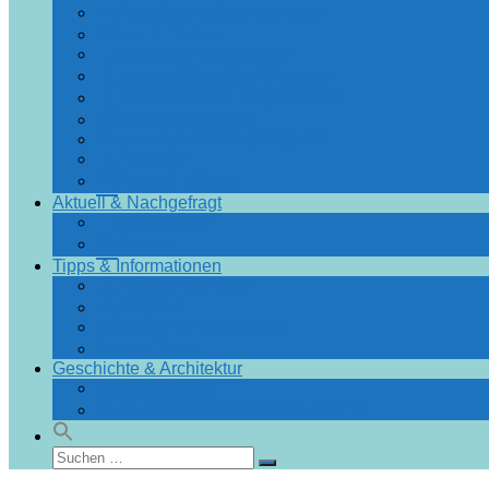
Angebote & Arrangements
Essen & Trinken
Einkaufen & Bummeln
Urlaubsführer Bad Doberan
Urlaubsführer Heiligendamm
Sehenswürdigkeiten
Blumenräder für Bad Doberan
Ausflüge
Fotos & Videos
Aktuell & Nachgefragt
Nachrichten
Spezial
Tipps & Informationen
Touristinformation
Von A bis Z
Fragen und Antworten
Infos & Tipps
Geschichte & Architektur
Stadtchronik
Gebäudedatenbank Heiligendamm
Suchen
Suchen
nach: