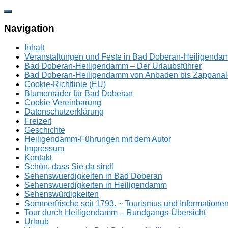
Zum
Inhalt
springen
Navigation
Inhalt
Veranstaltungen und Feste in Bad Doberan-Heiligend
Bad Doberan-Heiligendamm – Der Urlaubsführer
Bad Doberan-Heiligendamm von Anbaden bis Zappanal
Cookie-Richtlinie (EU)
Blumenräder für Bad Doberan
Cookie Vereinbarung
Datenschutzerklärung
Freizeit
Geschichte
Heiligendamm-Führungen mit dem Autor
Impressum
Kontakt
Schön, dass Sie da sind!
Sehenswuerdigkeiten in Bad Doberan
Sehenswuerdigkeiten in Heiligendamm
Sehenswürdigkeiten
Sommerfrische seit 1793. ~ Tourismus und Information
Tour durch Heiligendamm – Rundgangs-Übersicht
Urlaub