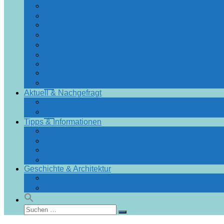
Angebote & Arrangements
Essen & Trinken
Einkaufen & Bummeln
Urlaubsführer Bad Doberan
Urlaubsführer Heiligendamm
Sehenswürdigkeiten
Blumenräder für Bad Doberan
Ausflüge
Fotos & Videos
Aktuell & Nachgefragt
Nachrichten
Spezial
Tipps & Informationen
Touristinformation
Von A bis Z
Fragen und Antworten
Infos & Tipps
Geschichte & Architektur
Stadtchronik
Gebäudedatenbank Heiligendamm
Suchen
Suchen
nach: