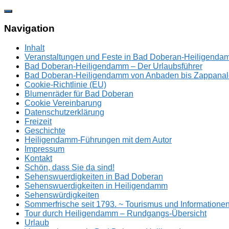
Zum
Inhalt
springen
Navigation
Inhalt
Veranstaltungen und Feste in Bad Doberan-Heiligend
Bad Doberan-Heiligendamm – Der Urlaubsführer
Bad Doberan-Heiligendamm von Anbaden bis Zappanal
Cookie-Richtlinie (EU)
Blumenräder für Bad Doberan
Cookie Vereinbarung
Datenschutzerklärung
Freizeit
Geschichte
Heiligendamm-Führungen mit dem Autor
Impressum
Kontakt
Schön, dass Sie da sind!
Sehenswuerdigkeiten in Bad Doberan
Sehenswuerdigkeiten in Heiligendamm
Sehenswürdigkeiten
Sommerfrische seit 1793. ~ Tourismus und Information
Tour durch Heiligendamm – Rundgangs-Übersicht
Urlaub